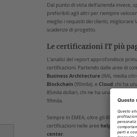
Dal punto di vista dell’azienda invece, sp
preferibili agli altri per riempire vel
meglio i requisiti dei clienti, migliorare 
scadenze di progetto.
Le certificazioni IT più 
L’analisi del report approfondisce prima
certificazioni. Partendo dalle aree di 
Business Architecture
(RAL media oltre
Blockchain
(90mila), e
Cloud
: chi ha u
85mila dollari, chi ne ha una Google Cl
99mila.
Sempre in EMEA, oltre gli 80mila dollari 
certificazioni nelle aree
help desk, pro
center
.