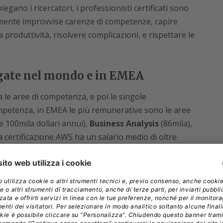
iegano i ricercatori, i professionisti certificati sono
ocemente improvvise carenze di competenze, capire
la produttività, risolvere complicazioni, e rispettare le
pagate nel mondo e in EMEA
 le aree di competenza, e poi le singole
competenza, in EMEA le più remunerative sono le aree
 100mila dollari annui),
Business Analysis
(86mila),
na certificazione AWS ha un salario medio di oltre
oud 96mila, chi ne ha una Cloud Credential Council
annui ci sono poi anche gli specialisti con
ject management, business process, e data