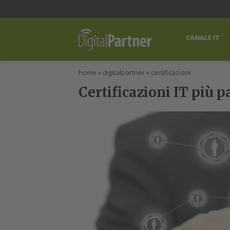
lWorld
Digital Manager
DigitalPartner
CWI Digital Health – Home
CANALE IT
home
»
digitalpartner
»
certificazioni
Certificazioni IT più 