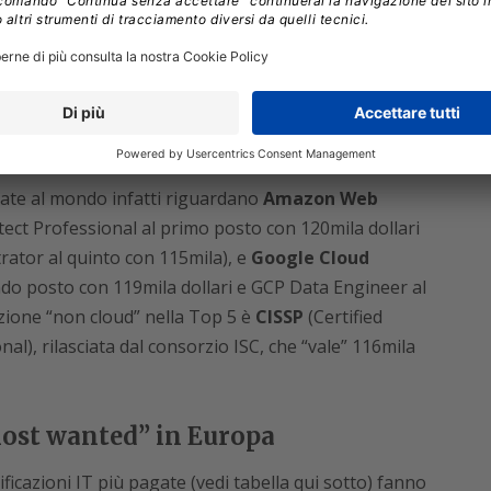
ttaglio, indicando per ogni regione
le singole
vertenza che non è la sola certificazione indicata a
 dei professionisti intervistati ne hanno più di una.
o è univoco:
conviene specializzarsi sul Cloud
.
agate al mondo infatti riguardano
Amazon Web
tect Professional al primo posto con 120mila dollari
rator al quinto con 115mila), e
Google Cloud
do posto con 119mila dollari e GCP Data Engineer al
azione “non cloud” nella Top 5 è
CISSP
(Certified
l), rilasciata dal consorzio ISC, che “vale” 116mila
most wanted” in Europa
ificazioni IT più pagate (vedi tabella qui sotto) fanno