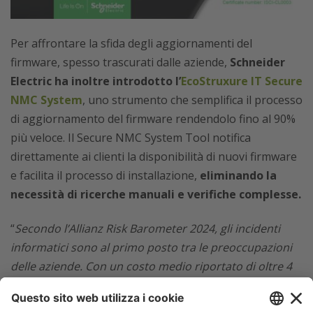
Per affrontare la sfida degli aggiornamenti del
firmware, spesso trascurati dalle aziende,
Schneider
Electric ha inoltre introdotto l’
EcoStruxure IT Secure
NMC System
, uno strumento che semplifica il processo
di aggiornamento del firmware rendendolo fino al 90%
più veloce. Il Secure NMC System Tool notifica
direttamente ai clienti la disponibilità di nuovi firmware
e facilita il processo di installazione,
eliminando la
necessità di ricerche manuali e verifiche complesse.
“
Secondo l’Allianz Risk Barometer 2024, gli incidenti
informatici sono al primo posto tra le preoccupazioni
delle aziende. Con un costo medio riportato di oltre 4
milioni di dollari per incidente, capiamo perché la
sicurezza informatica sia in cima alla lista delle priorità