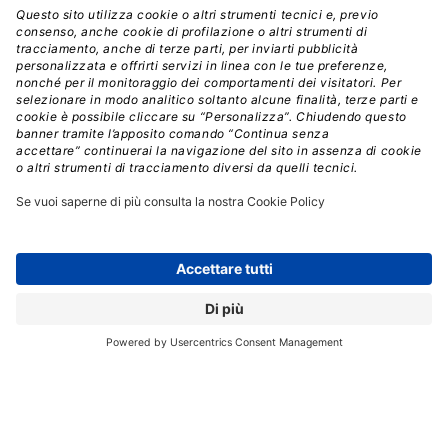
dei CIO”
ha dichiarato
Kevin Brown
, SVP per
EcoStruxure IT, Data Center Business, Schneider
Electric.
“Le certificazioni di cybersecurity IEC 62443-4-2
SL2 e ISASecure SDLA contribuiscono a ridurre i rischi
per le infrastrutture critiche”.
CERTIFICAZIONI
DATA CENTER
HARDWARE DI RETE
SICUREZZA
Aziende:
SCHNEIDER ELECTRIC
// Data pubblicazione: 08.10.2024