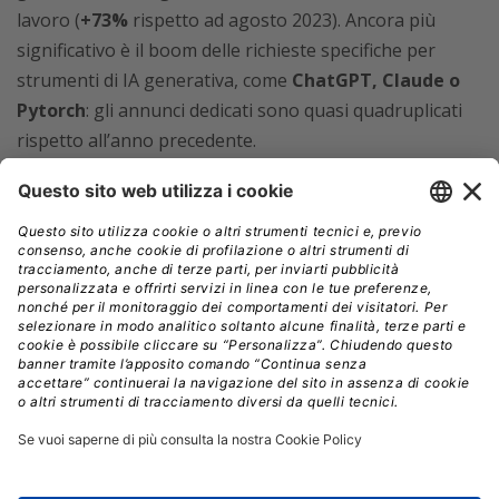
lavoro (
+73%
rispetto ad agosto 2023). Ancora più
significativo è il boom delle richieste specifiche per
strumenti di IA generativa, come
ChatGPT, Claude o
Pytorch
: gli annunci dedicati sono quasi quadruplicati
rispetto all’anno precedente.
La domanda di specialisti ICT inoltre
non proviene
soltanto dal settore ICT
. Un terzo degli annunci
proviene da società di servizi ICT o consulenza ICT,
un’altra parte sostanziale da agenzie del lavoro, ma
circa il 20% del totale
è riconducibile a settori
tradizionalmente non digitali: tra questi i più attivi sono
Consulenza e Assistenza
(8.072 annunci),
Ingegneria
e Costruzione
(6.234 annunci) e
Energia e Risorse
(4.465 annunci).
Sono i principali dati dell’
Osservatorio
sulle