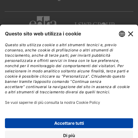
CWI è una testata giornalistica di
Edra Edizioni s.r.l.
Direzione, amministrazione, redazione, pubblicità
Viale Enrico Forlanini 21 - 20134 Milano
Tel. +39 02 881841
C.F./P IVA 13002100157
www.edraedizioni.it
|
Privacy
Follow Us