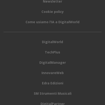
Newsletter
Cookie policy
Come usiamo l’IA a DigitalWorld
DigitalWorld
TechPlus
DigitalManager
InnovareWeb
Edra Edizioni
SM Strumenti Musicali
DigitalPartner