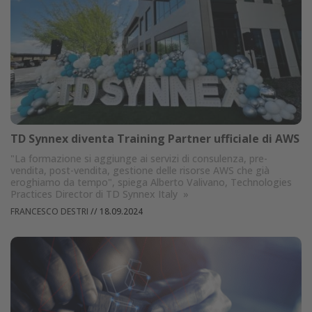
TD Synnex diventa Training Partner ufficiale di AWS
"La formazione si aggiunge ai servizi di consulenza, pre-
vendita, post-vendita, gestione delle risorse AWS che già
eroghiamo da tempo", spiega Alberto Valivano, Technologies
Practices Director di TD Synnex Italy
»
FRANCESCO DESTRI
//
18.09.2024