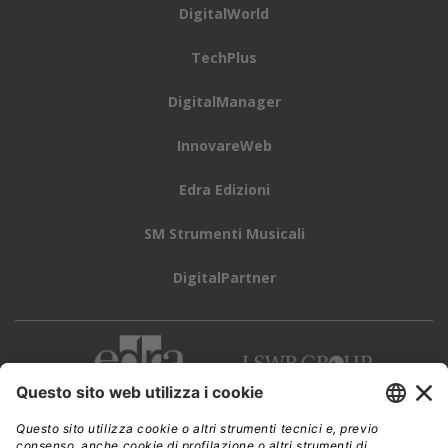
DigitalWorld
TechPlus
DigitalManager
InnovareWeb
Edra Edizioni
SM Strumenti Musicali
DigitalPartner
CWI è una testata giornalistica di
Edra Edizioni s.r.l.