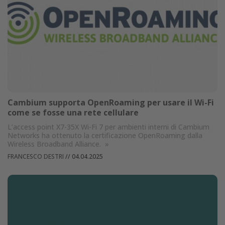
Cambium supporta OpenRoaming per usare il Wi-Fi
come se fosse una rete cellulare
L’access point X7-35X Wi-Fi 7 per ambienti interni di Cambium
Networks ha ottenuto la certificazione OpenRoaming dalla
Wireless Broadband Alliance.
»
FRANCESCO DESTRI
//
04.04.2025