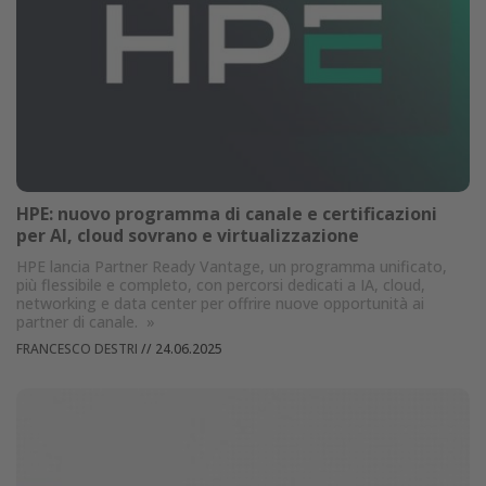
HPE: nuovo programma di canale e certificazioni
per AI, cloud sovrano e virtualizzazione
HPE lancia Partner Ready Vantage, un programma unificato,
più flessibile e completo, con percorsi dedicati a IA, cloud,
networking e data center per offrire nuove opportunità ai
partner di canale.
»
FRANCESCO DESTRI
//
24.06.2025