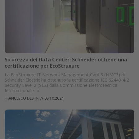
Sicurezza del Data Center: Schneider ottiene una
certificazione per EcoStruxure
La EcoStruxure IT Network Management Card 3 (NMC3) di
Schneider Electric ha ottenuto la certificazione IEC 62443-4-2
Security Level 2 (SL2) dalla Commissione Elettrotecnica
Internazionale.
»
FRANCESCO DESTRI
//
08.10.2024