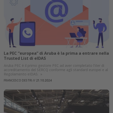
La PEC “europea” di Aruba è la prima a entrare nella
Trusted List di eIDAS
Aruba PEC è il primo gestore PEC ad aver completato l’iter di
accreditamento del SERCQ conforme agli standard europei e al
Regolamento eIDAS.
»
FRANCESCO DESTRI
//
21.10.2024