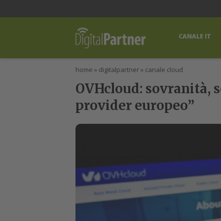
lWorld
Digital Manager
DigitalPartner
CWI Digital Health – Home
CANALE IT
home
»
digitalpartner
»
canale cloud
OVHcloud: sovranità, s
provider europeo”