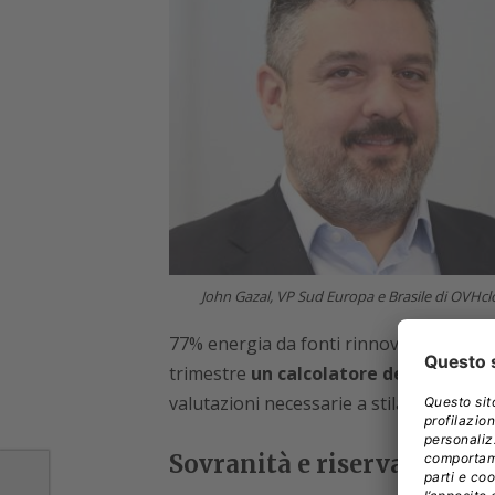
John Gazal, VP Sud Europa e Brasile di OVHc
77% energia da fonti rinnovabili. Gazal
trimestre
un calcolatore delle emissi
valutazioni necessarie a stilare i bilanci 
Sovranità e riservatezza de