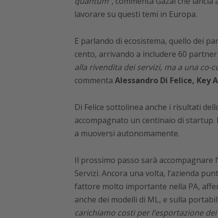
quantum”
, commenta Gazal che lancia a
lavorare su questi temi in Europa.
E parlando di ecosistema, quello dei pa
cento, arrivando a includere 60 partner 
alla rivendita dei servizi, ma a una co-
commenta
Alessandro Di Felice, Key 
Di Felice sottolinea anche i risultati del
accompagnato un centinaio di startup. I
a muoversi autonomamente.
Il prossimo passo sarà accompagnare l’
Servizi. Ancora una volta, l’azienda pun
fattore molto importante nella PA, affer
anche dei modelli di ML, e sulla portabili
carichiamo costi per l’esportazione dei