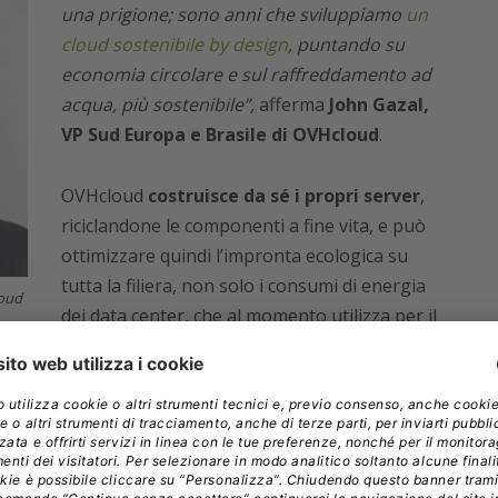
una prigione; sono anni che sviluppiamo
un
cloud sostenibile by design
, puntando su
economia circolare e sul raffreddamento ad
acqua, più sostenibile”,
afferma
John Gazal,
VP Sud Europa e Brasile di OVHcloud
.
OVHcloud
costruisce da sé i propri server
,
riciclandone le componenti a fine vita, e può
ottimizzare quindi l’impronta ecologica su
tutta la filiera, non solo i consumi di energia
loud
dei data center, che al momento utilizza per il
 ha anche annunciato che sarà disponibile dal primo
oni di CO2
che i clienti potranno utilizzare per le
di sostenibilità.
i dati