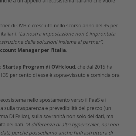
nche a un appello all’ecosistema italiano che vuole
rtner di OVH è cresciuto nello scorso anno del 35 per
italiani.
“La nostra impostazione non è improntata
costruzione delle soluzioni insieme ai partner”
,
Account Manager per l’Italia
.
lo
Startup Program di OVHcloud
, che dal 2015 ha
l 35 per cento di esse è sopravvissuto e comincia ora
ecosistema nello spostamento verso il PaaS e i
ta sulla trasparenza e prevedibilità del prezzo (un
ma Di Felice), sulla sovranità non solo dei dati, ma
tà dei dati.
“A differenza di altri hyperscaler, noi non
 dati, perché possediamo anche l’infrastruttura di