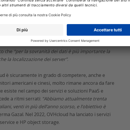
tà, OVHcloud sta per lanciare un’etichetta chiamata
i clienti che i propri dati sono al sicuro da qualsiasi
importante soprattutto per i clienti di servizi PaaS e
il nodo tra Stati Uniti ed Europa sui trasferimento di
ato che
“per la sovranità dei dati è più importante la
he la localizzazione dei server”
.
oud è sicuramente in grado di competere, anche e
rnitori americani e cinesi, molto rimane ancora da fare
e esiste nel campo dei servizi e soluzioni PaaS e
ede a ritmi serrati:
“Abbiamo attualmente trenta
aliani, venti in più dell’anno scorso, e l’obiettivo è
erma Gazal. Nel 2022, OVHcloud ha lanciato i servizi
service e HP object storage.