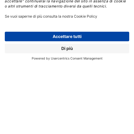
canali di Customer A e Customer B.
A rendere la
mappa ancora più complessa, l’azienda ha aggiunto che
una
“AI research and development company ha
contribuito in modo significativo al fatturato, sia
tramite acquisti diretti che indiretti”.
Il risultato è che la
dipendenza dai due clienti principali
potrebbe
riflettere una filiera articolata, che intreccia
fornitori, distributori e hyperscaler.
Nonostante il peso crescente dei grandi provider,
Nvidia sottolinea che
la richiesta di sistemi AI resta
fortissima anche in altri segmenti:
Imprese tradizionali che iniziano a implementare l’IA
nei propri processi
I cosiddetti “neoclouds”, realtà emergenti che
sfidano i big del settore con servizi specifici per