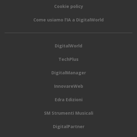
Cookie policy
Come usiamo l’IA a DigitalWorld
DigitalWorld
TechPlus
DigitalManager
InnovareWeb
Edra Edizioni
SM Strumenti Musicali
DigitalPartner