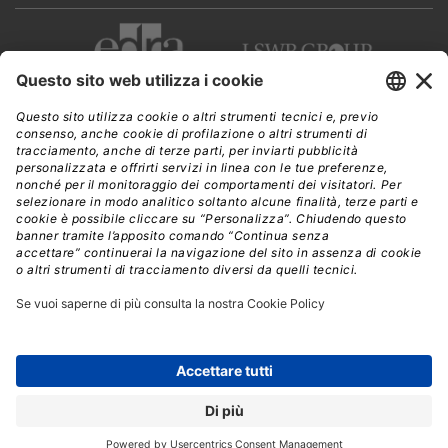
CWI è una testata giornalistica di
Edra Edizioni s.r.l.
Direzione, amministrazione, redazione, pubblicità
Viale Enrico Forlanini 21 - 20134 Milano
Tel. +39 02 881841
C.F./P IVA 13002100157
www.edraedizioni.it
|
Privacy
Follow Us
© 2026 - Tutti i diritti riservati