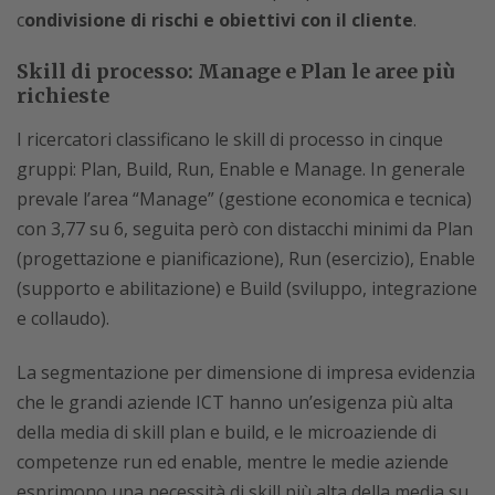
c
ondivisione di rischi e obiettivi con il cliente
.
Skill di processo: Manage e Plan le aree più
richieste
I ricercatori classificano le skill di processo in cinque
gruppi: Plan, Build, Run, Enable e Manage. In generale
prevale l’area “Manage” (gestione economica e tecnica)
con 3,77 su 6, seguita però con distacchi minimi da Plan
(progettazione e pianificazione), Run (esercizio), Enable
(supporto e abilitazione) e Build (sviluppo, integrazione
e collaudo).
La segmentazione per dimensione di impresa evidenzia
che le grandi aziende ICT hanno un’esigenza più alta
della media di skill plan e build, e le microaziende di
competenze run ed enable, mentre le medie aziende
esprimono una necessità di skill più alta della media su