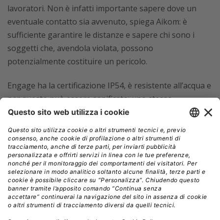
lavoratori. Non è infatti importante sapere dove un
eventuale contatto sia avvenuto, spiega Aikom: è
sufficiente garantire le distanze e sapere chi sono i
soggetti che, avendola violata, possono
potenzialmente costituire un pericolo.
Engage ha la certificazione IP54, è resistente all’acqua e
per questo può essere sanificato: uno stesso
dispositivo può, quindi, essere utilizzato dopo la
sanificazione anche da altri dipendenti dei turni
successivi. Nasce specificamente per il
tracciamento
preciso in aree limitate (sia indoor che outdoor) di
persone e cose
, aiutando così a portare la logistica ad
un livello superiore se integrato con i sistemi di
sicurezza RTLS – real time locating system (tra cui
Ancore di Engynya).