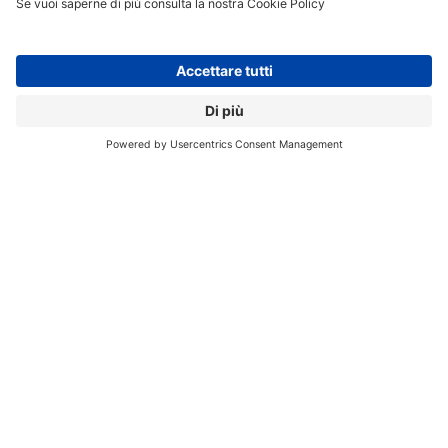
Il sistema può essere poi ampiato e arricchito. Nel caso
di realtà con diverse decine di dipendenti, per esempio,
è disponibile il
Gateway Engage per una gestione
centralizzata di tutti i dispositivi Engage
e per
un’integrazione con altre soluzioni presenti in azienda.
Si tratta di una stazione per raccolta dati e gestione
code, installabile a parete, accessibile da interfaccia
web.
AIKOM TECHNOLOGY
BANDA ULTRA LARGA
COVID-19
DISTANZIAMENTO SOCIALE
FASE 2
RUGGED