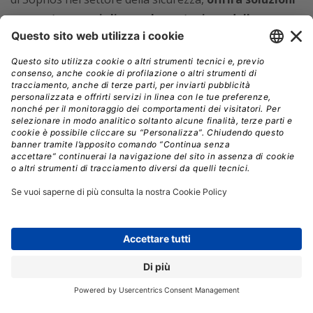
avanzate per migliorare la protezione delle
organizzazioni contro il crimine informatico.
Il CEO
di Secureworks,
Wendy Thomas
, ha evidenziato come
l’unione delle tecnologie delle due aziende rappresenti
una risposta efficace alla crescente minaccia dei
cyberattacchi,
che continuano a crescere a causa
dell’aumento della criminalità informatica e delle
pressioni geopolitiche globali.
La transazione, che prevede il pagamento di 8,50 dollari
per azione agli azionisti di Secureworks, compresi quelli
di Dell Technologies, rappresenta un premio del 28%
rispetto al prezzo medio ponderato per il volume a 90
giorni.
La chiusura dell’operazione è prevista per
l’inizio del 2025 ed è subordinata alle consuete
condizioni di chiusura.