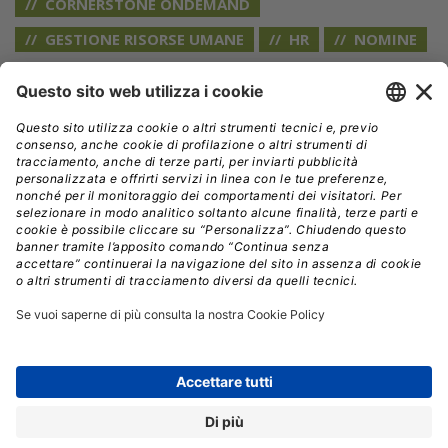
CORNERSTONE ONDEMAND
GESTIONE RISORSE UMANE
HR
NOMINE
// Data pubblicazione: 24.11.2020
CONDIVIDI:
Registrati per ricevere la
newsletter e accedere ai
contenuti insider