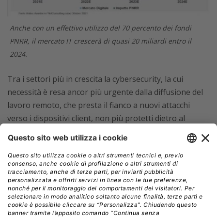
Anche con un effettivo utilizzo del 70 percento dei fondi
PNRR, il mercato IT crescerà di quasi 20 miliardi entro il
2024.
Tra i settori più in crescita la cybersecurity, la cui
necessità è resa ancor più urgente dalla diffusione del
lavoro remoto, che presta il fianco a nuovi attacchi
verso i dispositivi client, non più protetti dietro al
perimetro aziendale. Sulla cybersecurity grava anche la
mancanza di personale con competenze specialistiche.
“In molte aziende non c’è un responsabile della
Cybersecurity e talvolta neanche una funzione definita,
sintomo di una mancanza di attenzione sul tema della
governance aziendale”, commenta Faina, che fa però
notare che qualcosa sta già cambiando: la domanda di