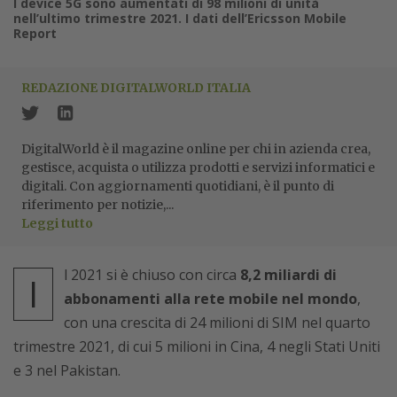
I device 5G sono aumentati di 98 milioni di unità
nell’ultimo trimestre 2021. I dati dell’Ericsson Mobile
Report
REDAZIONE DIGITALWORLD ITALIA
DigitalWorld è il magazine online per chi in azienda crea,
gestisce, acquista o utilizza prodotti e servizi informatici e
digitali. Con aggiornamenti quotidiani, è il punto di
riferimento per notizie,...
Leggi tutto
l 2021 si è chiuso con circa
8,2 miliardi di
I
abbonamenti alla rete mobile nel mondo
,
con una crescita di 24 milioni di SIM nel quarto
trimestre 2021, di cui 5 milioni in Cina, 4 negli Stati Uniti
e 3 nel Pakistan.