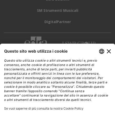
SM Strumenti Musicali
DigitalPartner
CWI è una testata giornalistica di
Edra Edizioni s.r.l.
Direzione, amministrazione, redazione, pubblicità
Viale Enrico Forlanini 21 - 20134 Milano
Tel. +39 02 881841
C.F./P IVA 13002100157
www.edraedizioni.it
|
Privacy
Follow Us