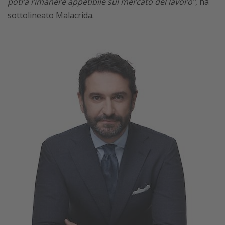
potrà rimanere appetibile sul mercato del lavoro”
, ha
sottolineato Malacrida.