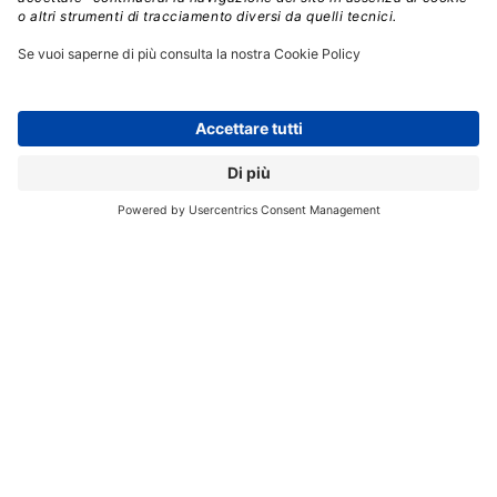
Abbiamo vinto questa sfida dando ampie possibilità di
configurazione, di interventi low code, e anche di
personalizzazioni nel codice, che vengono inserite a
parte senza toccare il “core” della soluzione. Gli
upgrade di versione vengono fatti da noi ogni 15
giorni, e il costo dell’upgrade praticamente sparisce dal
budget.
Con questa nuova offerta come cambia il
ruolo dei partner?
I partner passano da una situazione in cui facevano
sviluppo di codice e applicazioni in Java, a una in cui
fanno molta più configurazione e sviluppo low code.
Cambia il tipo di lavoro che fanno, ma non la
complessità. Parliamo di configurazioni complesse, che
vanno fatte da esperti. Peraltro la scrittura di codice in