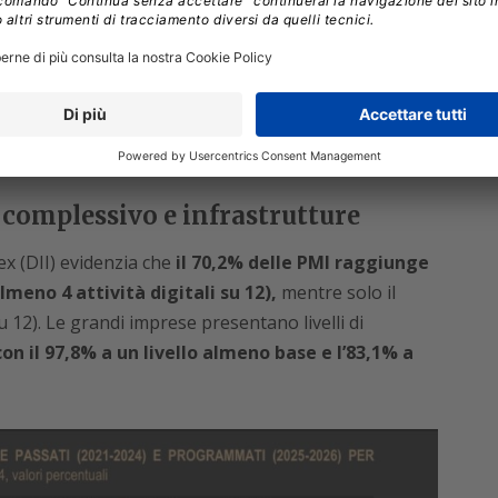
elecomunicazioni (27,6%) e la produzione
ano un utilizzo di IA superiore alla media, mentre
mprese con almeno 10 addetti ha in programma
.
e complessivo e infrastrutture
ex (DII) evidenzia che
il 70,2% delle PMI raggiunge
almeno 4 attività digitali su 12),
mentre solo il
 su 12). Le grandi imprese presentano livelli di
con il 97,8% a un livello almeno base e l’83,1% a