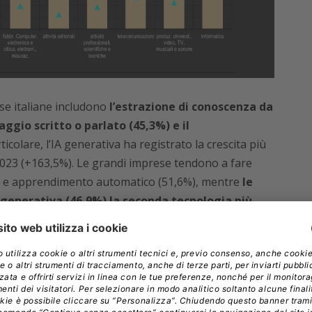
ese italiane includono
l’estrazione di conoscenza da
aggio scritto o parlato (45,3%) e il
ticolare, l’IA generativa ha registrato la crescita più
 2023 (+163,5%). Le grandi imprese tendono a fare
8%) e apprendimento automatico (51,6%), mentre
le
A generativa (46,9%) la seconda tecnologia più
r migliorare le attività di marketing e vendite
mministrativi (28,2%) e le attività innovative/R&S
tevole aumento di imprese nell’utilizzo di