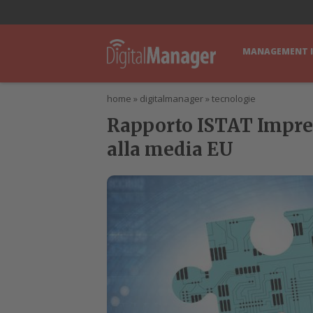
lWorld
Digital Manager
DigitalPartner
CWI Digital Health – Home
MANAGEMENT 
home
»
digitalmanager
»
tecnologie
Rapporto ISTAT Imprese
alla media EU