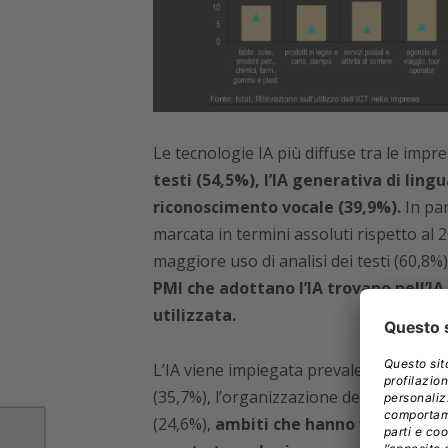
Le tecnologie IA più diffuse tra le impr
testi (54,5%), l’IA generativa di lingu
riconoscimento vocale (39,9%).
In par
marcata in termini assoluti rispetto al
maggiore uso di analisi dei testi (60,
PMI che adottano l’IA trovano nell’I
utilizzata.
L’IA viene impiegata prevalentemente pe
(35,7%), l’organizzazione dei processi a
(24,6%),
ambiti che hanno visto un no