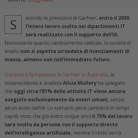
nuovi m...
Leggi tutto
econdo le previsioni di Gartner,
entro il 2030
S
l’intero lavoro svolto nei dipartimenti IT
sarà realizzato con il supporto dell’IA.
Nonostante questo cambiamento radicale, la società di
analisi
non si aspetta un’ondata di licenziamenti di
massa, almeno non nell’immediato futuro.
Durante il Symposium di Gartner in Australia
, la
vicepresidente e analista
Alicia Mullery
ha spiegato
che
oggi circa l’81% delle attività IT viene ancora
eseguito esclusivamente da esseri umani,
senza
alcun aiuto dall’IA. Lo scenario però cambierà in tempi
rapidi, visto che già entro cinque anni
il 75% del lavoro
sarà svolto da persone con il supporto diretto
dell’intelligenza artificiale,
mentre il resto verrà