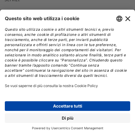
Secondo quanto stabilito dalla NIS 2, le misure che i
soggetti essenziali e importanti devono mettere in atto
devono essere basate su un
approccio multirischio
,
mirante a proteggere i sistemi informatici e di rete e il
loro ambiente fisico da incidenti. In tal senso, dette
misure devono
comprendere
almeno
gli elementi
seguenti
:
politiche di
analisi dei rischi
e di sicurezza dei
sistemi informatici;
procedure per la
gestione degli incidenti
;
piani per la
continuità operativa
, come la gestione
del backup e il ripristino in caso di disastro, e di
gestione delle crisi;
sicurezza della supply chain
, compresi aspetti
riguardanti i rapporti tra ciascun soggetto e i suoi