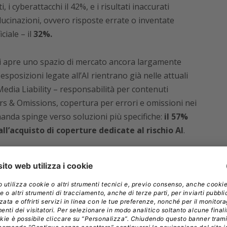
 i cyberattacchi il 42%, e i risultati inaccurati
llucinazioni, ovvero risposte errate o inventate
ciale – il
32%.
i apre uno spazio di mercato ancora largamente
posizioni legate all’AI rientrano già nelle attuali
Media Liability – responsabilità per contenuti
ors & Omissions, copertura per errori e omissioni nei
manda spinge verso soluzioni più specifiche:
il 57%
all’acquisto di coperture dedicate al rischio AI
.
sistono già
i Munich Re Italia
, spiega che le coperture
ovità. I primi rischi legati all’intelligenza artificiale,
ià dal 2018”
. Il vero salto, dice Kozlowska, è arrivato
vi
:
“Un momento di svolta è stato il lancio di modelli