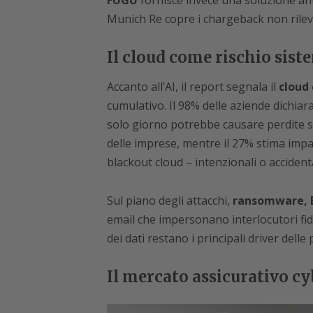
FUGU
fornisce invece una soluzione an
Munich Re copre i chargeback non rilev
Il cloud come rischio sist
Accanto all’AI, il report segnala il
cloud
cumulativo. Il 98% delle aziende dichiar
solo giorno potrebbe causare perdite su
delle imprese, mentre il 27% stima impatti
blackout cloud – intenzionali o accidentali
Sul piano degli attacchi,
ransomware, 
email che impersonano interlocutori fid
dei dati restano i principali driver delle 
Il mercato assicurativo cy