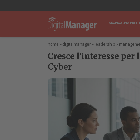
lWorld
Digital Manager
DigitalPartner
CWI Digital Health – Home
MANAGEMENT 
home
»
digitalmanager
»
leadership
»
manageme
Cresce l’interesse per 
Cyber