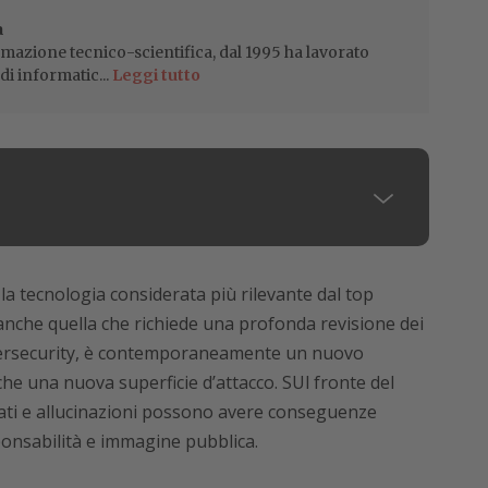
a
mazione tecnico-scientifica, dal 1995 ha lavorato
di informatic...
Leggi tutto
i la tecnologia considerata più rilevante dal top
che quella che richiede una profonda revisione dei
 cybersecurity, è contemporaneamente un nuovo
he una nuova superficie d’attacco. SUl fronte del
ltati e allucinazioni possono avere conseguenze
ponsabilità e immagine pubblica.