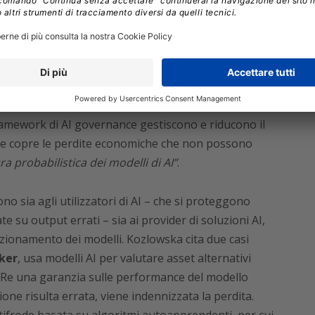
vidente a un pubblico molto ampio sia il potenziale
hio di errori e allucinazioni. Questo ha spinto le
 questi rischi in modo strutturato anche tramite
ello di un’assicurazione come
strato
framework di AI governance gestiscono e riducono il
one copre le perdite economiche che non possono
ra probabilistica dei modelli di AI”
.
ono sia agli utilizzatori di AI – che si proteggono
te su output errati – sia ai provider di soluzioni AI,
nzionamento dei modelli. Kozlowska cita due casi
ker
, usa modelli AI per valutare asset alternativi
 Re una garanzia sulle performance del modello
ione risulta errata, viene indennizzata la perdita.