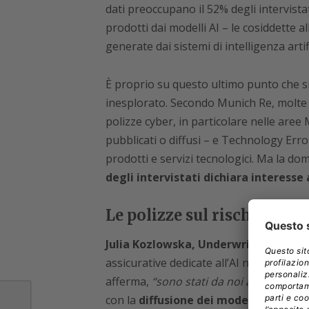
dati preoccupano il 52% degli intervistati,
prodotti dai modelli AI – le cosiddette a
generate dai sistemi di intelligenza artifi
È proprio su questo ultimo punto che s
inesplorato. Secondo Munich Re, molte es
polizze cyber, in particolare nelle aree 
pubblicati o diffusi – e Technology Err
prodotti e servizi tecnologici. Ma la do
degli intervistati dichiara interesse 
Le polizze sul rischio AI e
Julia Kozlowska, Underwriter Cyber d
assicurative dedicate all’AI non sono una n
afferma,
“sono stati da noi assicurati g
con la
diffusione dei modelli generati