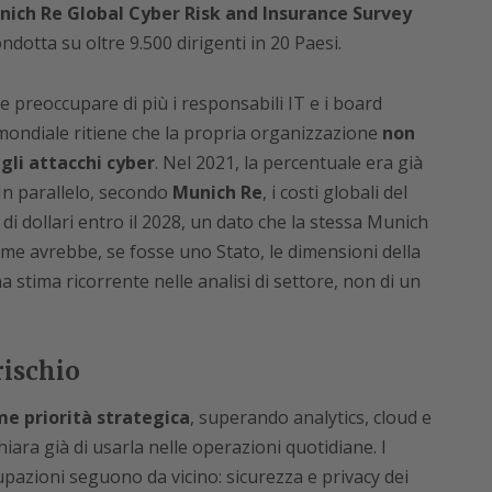
ich Re Global Cyber Risk and Insurance Survey
ondotta su oltre 9.500 dirigenti in 20 Paesi.
e preoccupare di più i responsabili IT e i board
lo mondiale ritiene che la propria organizzazione
non
li attacchi cyber
. Nel 2021, la percentuale era già
 In parallelo, secondo
Munich Re
, i costi globali del
di dollari entro il 2028, un dato che la stessa Munich
ime avrebbe, se fosse uno Stato, le dimensioni della
a stima ricorrente nelle analisi di settore, non di un
rischio
me priorità strategica
, superando analytics, cloud e
hiara già di usarla nelle operazioni quotidiane. I
upazioni seguono da vicino: sicurezza e privacy dei