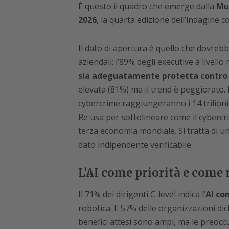
È questo il quadro che emerge dalla
Mun
2026
, la quarta edizione dell’indagine c
Il dato di apertura è quello che dovrebb
aziendali: l’89% degli executive a livel
sia adeguatamente protetta contro g
elevata (81%) ma il trend è peggiorato.
cybercrime raggiungeranno i 14 trilioni 
Re usa per sottolineare come il cybercr
terza economia mondiale. Si tratta di un
dato indipendente verificabile.
L’AI come priorità e come 
Il 71% dei dirigenti C-level indica l’
AI co
robotica. Il 57% delle organizzazioni dic
benefici attesi sono ampi, ma le preocc