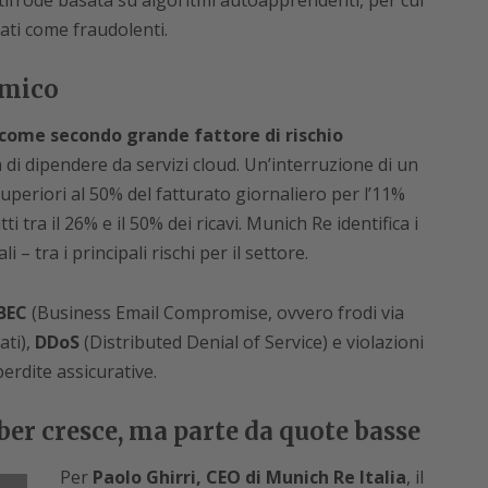
tifrode basata su algoritmi autoapprendenti, per cui
ati come fraudolenti.
emico
 come secondo grande fattore di rischio
a di dipendere da servizi cloud. Un’interruzione di un
periori al 50% del fatturato giornaliero per l’11%
 tra il 26% e il 50% dei ricavi. Munich Re identifica i
 – tra i principali rischi per il settore.
BEC
(Business Email Compromise, ovvero frodi via
ati),
DDoS
(Distributed Denial of Service) e violazioni
perdite assicurative.
ber cresce, ma parte da quote basse
Per
Paolo Ghirri, CEO di Munich Re Italia
, il