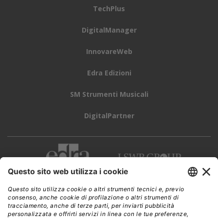
TechPlus
DigitalManager
InnovareWeb
Edra Edizioni
SM Strumenti Musicali
DigitalPartner
CWI è una testata giornalistica di
Edra Edizioni s.r.l.
Direzione, amministrazione, redazione, pubblicità
Viale Enrico Forlanini 21 - 20134 Milano