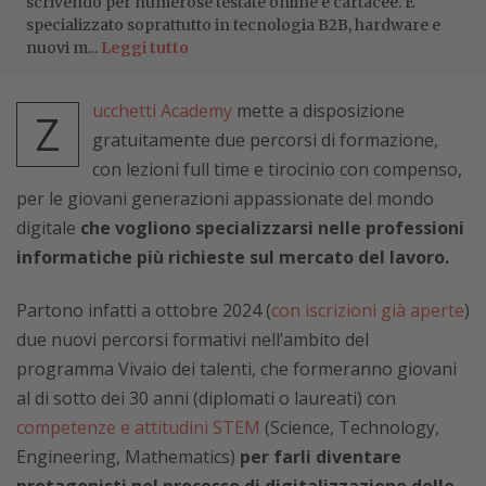
scrivendo per numerose testate online e cartacee. È
specializzato soprattutto in tecnologia B2B, hardware e
nuovi m...
Leggi tutto
ucchetti Academy
mette a disposizione
Z
gratuitamente due percorsi di formazione,
con lezioni full time e tirocinio con compenso,
per le giovani generazioni appassionate del mondo
digitale
che vogliono specializzarsi nelle professioni
informatiche più richieste sul mercato del lavoro.
Partono infatti a ottobre 2024 (
con iscrizioni già aperte
)
due nuovi percorsi formativi nell’ambito del
programma Vivaio dei talenti, che formeranno giovani
al di sotto dei 30 anni (diplomati o laureati) con
competenze e attitudini STEM
(Science, Technology,
Engineering, Mathematics)
per farli diventare
protagonisti nel processo di digitalizzazione delle