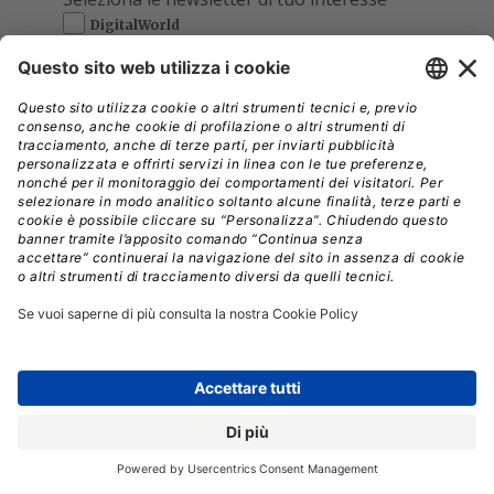
DigitalWorld
DigitalManager
DigitalPartner
DigitalHealth
Leggi l'informativa della privacy
e
accetta i termini di servizio
Si, acconsento
*