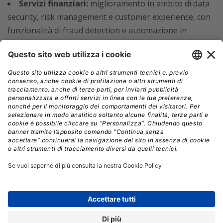
Servizi finanziari:
miglioramento in ambito di data
security, risk management e customer experience, con
funzionalità di fraud detection e automazione in
ambienti conformi
Sanità:
gestione sicura di dati sensibili, supporto
alla diagnostica, trattamenti personalizzati e
ottimizzazione dei processi operativi
Tecnologia, media e telecomunicazioni:
ottimizzazione delle prestazioni di rete, generazione di
dati sintetici e abilitazione di assistenti virtuali
intelligenti
Manifattura:
manutenzione predittiva, digital twin
e controllo qualità
I nuovi servizi includono anche funzionalità per la
gestione dei dati IA e per le operazioni
MLOps/LLMOps
, con l’obiettivo di
supportare lo