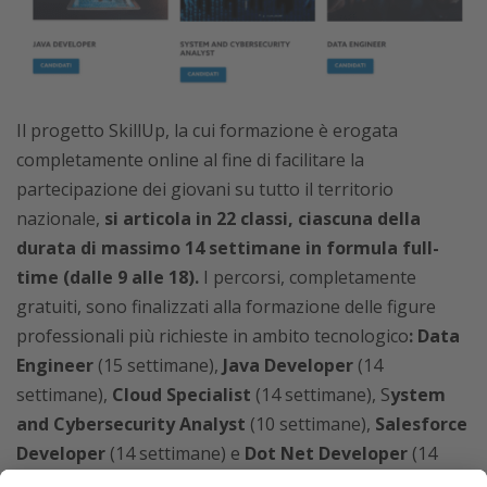
Il progetto SkillUp, la cui formazione è erogata
completamente online al fine di facilitare la
partecipazione dei giovani su tutto il territorio
nazionale,
si articola in 22 classi, ciascuna della
durata di massimo 14 settimane in formula full-
time (dalle 9 alle 18).
I percorsi, completamente
gratuiti, sono finalizzati alla formazione delle figure
professionali più richieste in ambito tecnologico
:
Data
Engineer
(15 settimane),
Java Developer
(14
settimane),
Cloud Specialist
(14 settimane), S
ystem
and Cybersecurity Analyst
(10 settimane),
Salesforce
Developer
(14 settimane) e
Dot Net Developer
(14
settimane).