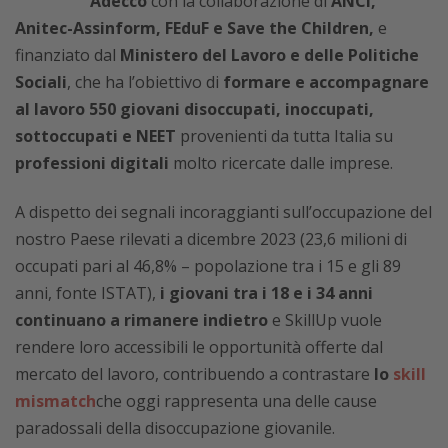
Adecco
con la collaborazione di
ANCI,
Anitec-Assinform,
FEduF e Save the Children,
e
finanziato dal
Ministero del Lavoro e delle Politiche
Sociali
, che ha l’obiettivo di
formare e accompagnare
al lavoro 550 giovani disoccupati, inoccupati,
sottoccupati e NEET
provenienti da tutta Italia su
professioni digitali
molto ricercate dalle imprese.
A dispetto dei segnali incoraggianti sull’occupazione del
nostro Paese rilevati a dicembre 2023 (23,6 milioni di
occupati pari al 46,8% – popolazione tra i 15 e gli 89
anni, fonte ISTAT),
i giovani tra i 18 e i 34 anni
continuano a rimanere indietro
e SkillUp vuole
rendere loro accessibili le opportunità offerte dal
mercato del lavoro, contribuendo a contrastare
lo
skill
mismatch
che oggi rappresenta una delle cause
paradossali della disoccupazione giovanile.