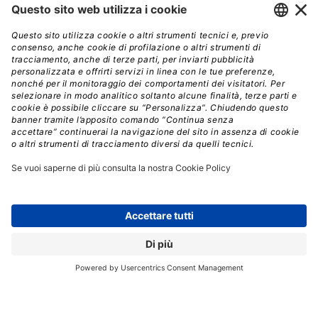
Oltre alla formazione tecnica, gli studenti e le
studentesse
avranno l’opportunità di maturare
competenze soft, attitudinali e trasversali
(problem solving, team work, comunicazione) grazie ad
un percorso di tutoraggio. Al termine del percorso
formativo, a tutte le studentesse e studenti
è
garantito almeno un colloquio di lavoro
con aziende
del settore attivamente alla ricerca di queste
professionalità.
Per accedere ai corsi non sono richieste né competenze
pregresse, né titoli di studio o esperienze professionali
e i candidati e le candidate non dovranno lavorare o
essere iscritti a corsi di studio: è sufficiente iscriversi
alla pagina dedicata sul sito di Generation Italy
e
sostenere un breve test online su abilità logico-