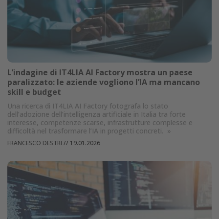
L’indagine di IT4LIA AI Factory mostra un paese
paralizzato: le aziende vogliono l’IA ma mancano
skill e budget
Una ricerca di IT4LIA AI Factory fotografa lo stato
dell’adozione dell’intelligenza artificiale in Italia tra forte
interesse, competenze scarse, infrastrutture complesse e
difficoltà nel trasformare l’IA in progetti concreti.
»
FRANCESCO DESTRI
//
19.01.2026