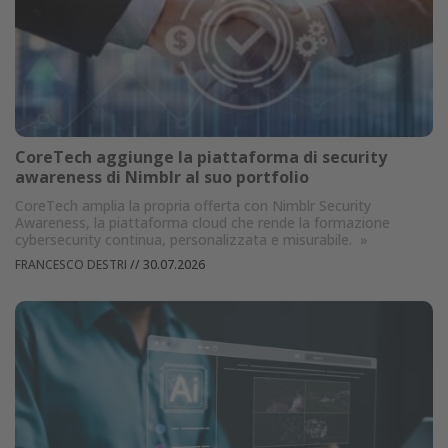
CoreTech aggiunge la piattaforma di security
awareness di Nimblr al suo portfolio
CoreTech amplia la propria offerta con Nimblr Security
Awareness, la piattaforma cloud che rende la formazione
cybersecurity continua, personalizzata e misurabile.
»
FRANCESCO DESTRI
//
30.07.2026