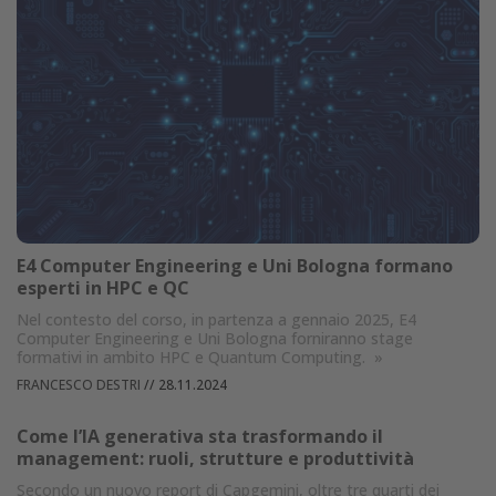
E4 Computer Engineering e Uni Bologna formano
esperti in HPC e QC
Nel contesto del corso, in partenza a gennaio 2025, E4
Computer Engineering e Uni Bologna forniranno stage
formativi in ambito HPC e Quantum Computing.
»
FRANCESCO DESTRI
//
28.11.2024
Come l’IA generativa sta trasformando il
management: ruoli, strutture e produttività
Secondo un nuovo report di Capgemini, oltre tre quarti dei