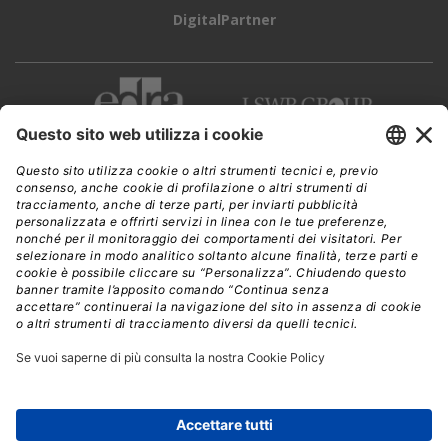
DigitalPartner
CWI è una testata giornalistica di
Edra Edizioni s.r.l.
Direzione, amministrazione, redazione, pubblicità
Viale Enrico Forlanini 21 - 20134 Milano
Tel. +39 02 881841
C.F./P IVA 13002100157
www.edraedizioni.it
|
Privacy
Follow Us