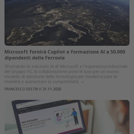
Microsoft fornirà Copilot e formazione AI a 50.000
dipendenti delle Ferrovie
Sfruttando le soluzioni IA di Microsoft e l’esperienza industriale
del Gruppo FS, la collaborazione pone le basi per un nuovo
modello di adozione della tecnologia per modernizzare la
mobilità e aumentare la competitività.
»
FRANCESCO DESTRI
//
21.11.2025