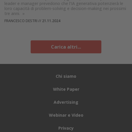
leader e manager prevedono che l’IA generativa potenzierà le
loro capacità di problem-solving e decision-making nei prossimi
tre anni.
»
FRANCESCO DESTRI
//
21.11.2024
Carica altri...
Chi siamo
White Paper
Advertising
Webinar e Video
Privacy