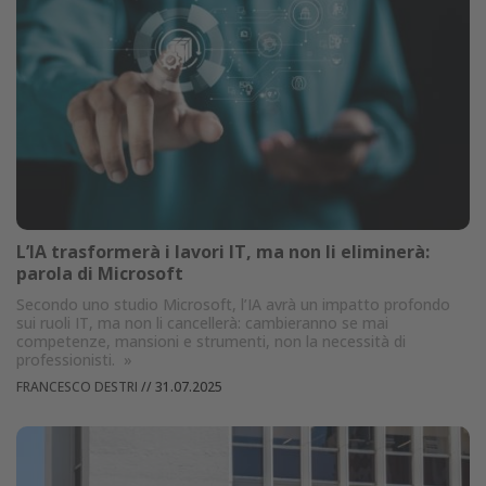
L’IA trasformerà i lavori IT, ma non li eliminerà:
parola di Microsoft
Secondo uno studio Microsoft, l’IA avrà un impatto profondo
sui ruoli IT, ma non li cancellerà: cambieranno se mai
competenze, mansioni e strumenti, non la necessità di
professionisti.
»
FRANCESCO DESTRI
//
31.07.2025