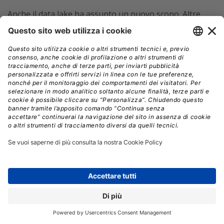
Anche il data lake ha assunto un nuovo scopo. Altre
iniziative commerciali hanno iniziato a parcheggiare i
propri dati al suo interno, il che ha spinto i team
interfunzionali a contemplare i vari tipi di informazioni
che giravano insieme e rappresentavano più della
somma delle loro parti. Un esempio sono i dati sui
clienti, sugli ordini e sulla supply chain, che ChampionX
doveva regolarmente estrarre e unire ai dati del sito
per eseguire analisi di impatto, report su come e
quando i loro clienti avevano subito contraccolpi da
un’interruzione nelle reti della supply chain. La fusione
di questi dati richiedeva settimane, soprattutto perché i
due erano sempre vissuti in ecosistemi diversi. Ora, le
stesse analisi richiedono solo qualche ora.
Qui ci sono due takeaway.