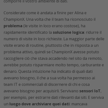
comporre il vostro ambiente di dati.
Considerate come è andata a finire per Alina e
ChampionX. Una volta che il team ha riconosciuto il
problema
(le visite in loco erano costose), ha
rapidamente identificato la
soluzione logica
: ridurre il
numero di visite in loco richieste. La maggior parte delle
visite erano di routine, piuttosto che in risposta a un
problema attivo, quindi se ChampionX avesse potuto
raccogliere ciò che stava accadendo nel sito da remoto,
avrebbe potuto risparmiare molto tempo, carburante e
denaro. Questa intuizione ha indicato di quali dati
avevano bisogno, il che a sua volta ha permesso ai
team IT e commerciali di discernere di chi e cosa
avevano bisogno per acquisirli. Servivano
sensori IoT
,
per esempio, per estrarre dati rilevanti dai siti. E serviva
un
luogo dove archiviare quei dati
: mancava