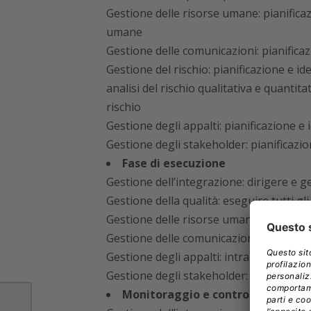
Gestione delle risorse umane: pianificaz
umane
Gestione delle comunicazioni: pianifica
Gestione del rischio: pianificazione e ide
analisi del rischio qualitativa e quantita
rischio
Gestione degli appalti: pianificazione e 
Gestione degli stakeholder: pianificazio
Fase di esecuzione
Gestione dell’integrazione: dirigere e ge
Gestione della qualità: eseguire tutti gli
Gestione delle risorse umane: selezione
Gestione delle comunicazioni: gestione d
Gestione degli appalti: intraprendere az
Gestione degli stakeholder: gestire tutt
Monitoraggio e controllo