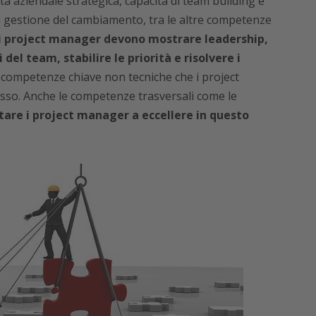
tà aziendale strategica, capacità di team building e
di gestione del cambiamento, tra le altre competenze
i project manager devono mostrare leadership,
el team, stabilire le priorità e risolvere i
le competenze chiave non tecniche che i project
so. Anche le competenze trasversali come le
tare i project manager a eccellere in questo