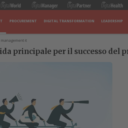
IT
PROCUREMENT
DIGITAL TRANSFORMATION
LEADERSHIP
t management it
da principale per il successo del 