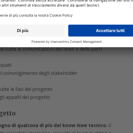
o e controllo del lavoro del progetto e gestione di
llo dell’ambito del progetto
to del progetto
el progetto
lità dei risultati finali
di tutte le comunicazioni del team e delle parti
ppalti
el coinvolgimento degli stakeholder
utte le fasi del progetto
gli appalti del progetto
getto
ogno di qualcosa di più del know-how tecnico.
Il