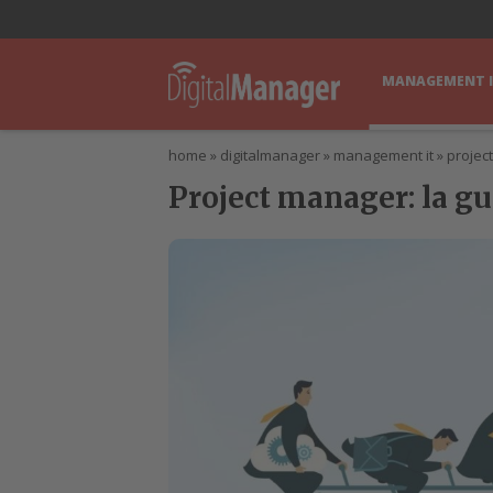
lWorld
Digital Manager
DigitalPartner
CWI Digital Health – Home
MANAGEMENT 
home
»
digitalmanager
»
management it
»
projec
Project manager: la gui