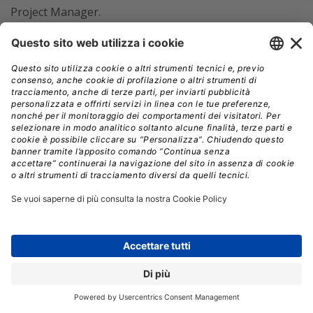
Project Manager.
Prezzo
: Dipende dalla nazionalità del candidato, in
quanto il prezzo si basa sul PIL del paese d’origine;
negli Stati Uniti, il costo dell’esame è di 514 dollari
Requisiti:
Nessuno, ma IAPM offre seminari
attraverso partner di formazione globali o materiali
consigliati per l’autoapprendimento. I candidati
possono anche fare un auto-test per valutare le
proprie conoscenze
CompTIA Project+
La certificazione CompTIA Project+
è un esame entry-
level per i professionisti IT incaricati di gestire progetti
più piccoli e meno complessi nell’ambito delle loro
mansioni lavorative.
I candidati a questa