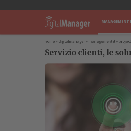
lWorld
Digital Manager
DigitalPartner
CWI Digital Health – Home
MANAGEMENT 
home
»
digitalmanager
»
management it
»
projec
Servizio clienti, le sol