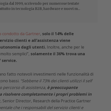
ogia dal 1999, scrivendo per numerose testate
attutto in tecnologia B2B, hardware e nuovi m...
 condotto da Gartner
,
solo il 14% delle
rvizio clienti e all’assistenza viene
utonomia dagli utenti.
Inoltre, anche per le
“molto semplici”,
solamente il 36% trova una
 service.
 fatto notevoli investimenti nelle funzionalità di
ngono bassi.
“Sebbene il 73% dei clienti utilizzi il self
o percorso di assistenza,
è preoccupante
a risolvere completamente i propri problemi in
r
, Senior Director, Research della Practice Gartner
ntale che i responsabili del servizio clienti e