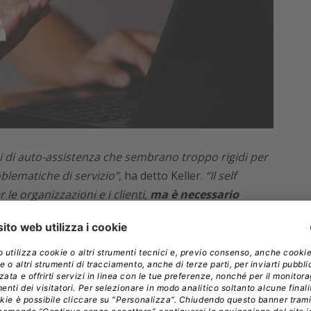
rsi di auto-assistenza che sembrano troppo rigidi per
oblematiche di servizio”
, ha detto Keller.
“Il self
 le organizzazioni e i clienti,
ma è necessario
 dei clienti siano comprese e soddisfatte”.
ione in autonomia, i responsabili del servizio clienti
 auto-assistenza assegnando responsabilità di