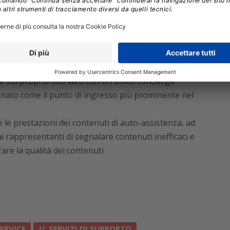
anti, consentendo loro di generare conoscenza come
ne dei problemi, anziché come un processo separato
soluzioni self service utilizzando i dati relativi
e all’utilizzo del prodotto per prevedere le esigenze
one sul proprio sito web con un unico concierge
onato come il punto di ingresso più prominente nel
le prestazioni dei contenuti di auto-assistenza, ad
ai rappresentanti di segnalare contenuti inefficaci e
are la qualità dei contenuti
SERVICE
SERVIZI DI SUPPORTO