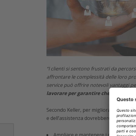
“I clienti si sentono frustrati da perco
affrontare le complessità delle loro pr
service può offrire notevoli vantaggi per
lavorare per garantire che le esigenze
Secondo Keller, per migliorare la risoluz
e dell’assistenza dovrebbero:
Ampliare e mantenere i contenuti di