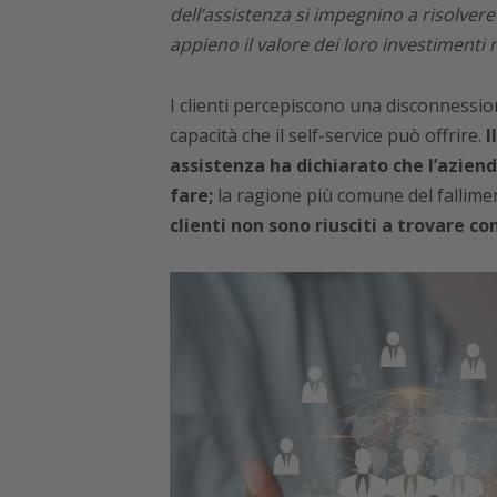
dell’assistenza si impegnino a risolvere l
appieno il valore dei loro investimenti ne
I clienti percepiscono una disconnession
capacità che il self-service può offrire.
I
assistenza ha dichiarato che l’azien
fare;
la ragione più comune del fallimen
clienti non sono riusciti a trovare c