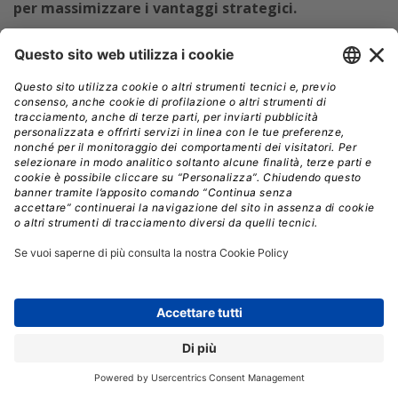
per massimizzare i vantaggi strategici.
Vantaggi di OPM3
Può avere senso per la vostra azienda adottare OPM3,
dato che uno dei suoi obiettivi principali è raggiungere
l’allineamento strategico,
un fattore chiave per i
risultati di successo del progetto.
Le organizzazioni
dovranno includere uffici di gestione dei programmi
aziendali (EPMO) in sessioni di pianificazione di alto
livello per garantire che le giuste metodologie siano
implementate per progetti specifici,
con l’obiettivo di
aumentare la produttività e la soddisfazione del
cliente, ottenere un vantaggio competitivo,
migliorare il controllo dei costi e le comunicazioni e
fornire prestazioni prevedibili. In definitiva, ciò
migliorerà e accelererà il processo decisionale, oltre a
supportare l’allineamento con gli obiettivi a livello