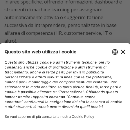
in aree specifiche, offrendo informazioni, dashboard e
strumenti di machine learning per assegnare
automaticamente attività o suggerire l’azione
successiva da intraprendere, personalizzate in base
all’area di competenza (HR, customer service, IT o
altro).
Robotic Process Automation alla portata di
tutti
ServiceNow si propone come piattaforma per abilitare
processi automatici che includono anche strumenti
esterni e software legacy che non dispongono di
queste funzionalità, permettendo quindi di superare le
barriere tra i silos informativi.
La novità della versione San Diego è l’introduzione
dell’
Automation Engine
, che poggiando su
Integration