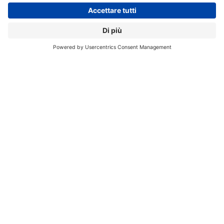
Hub
abilita la creazione di bot e processi automatici e
allo strumento per lo sviluppo low-code App Engine,
permette ai dipendenti di automatizzare operazioni
manuali e ripetitive grazie a connettori API per i
principali software aziendali, integrabili con connettori
personalizzati sviluppati internamente all’azienda.