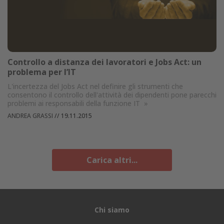
Controllo a distanza dei lavoratori e Jobs Act: un
problema per l’IT
L'incertezza del Jobs Act nel definire gli strumenti che
consentono il controllo dell'attività dei dipendenti pone parecchi
problemi ai responsabili della funzione IT
»
ANDREA GRASSI
//
19.11.2015
Carica altri...
Chi siamo