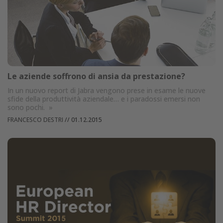
Le aziende soffrono di ansia da prestazione?
In un nuovo report di Jabra vengono prese in esame le nuove
sfide della produttività aziendale… e i paradossi emersi non
sono pochi.
»
FRANCESCO DESTRI
//
01.12.2015