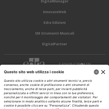
DigitalManager
InnovareWeb
Edra Edizioni
SM Strumenti Musicali
DigitalPartner
CWI è una testata giornalistica di
Edra Edizioni s.r.l.
Direzione, amministrazione, redazione, pubblicità
Viale Enrico Forlanini 21 - 20134 Milano
Tel. +39 02 881841
C.F./P IVA 13002100157
www.edraedizioni.it
|
Privacy