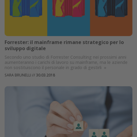
Forrester: il mainframe rimane strategico per lo
sviluppo digitale
Secondo uno studio di Forrester Consulting nei prossimi anni
aumenteranno i carichi di lavoro su mainframe, ma le aziende
non sostituiscono il personale in grado di gestirli
»
SARA BRUNELLI
//
30.03.2018