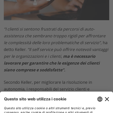
“I clienti si sentono frustrati da percorsi di auto-
assistenza che sembrano troppo rigidi per affrontare
le complessità delle loro problematiche di servizio”
, ha
detto Keller.
“Il self service può offrire notevoli vantaggi
per le organizzazioni e i clienti,
ma è necessario
lavorare per garantire che le esigenze dei clienti
siano comprese e soddisfatte”.
Secondo Keller, per migliorare la risoluzione in
autonomia, i responsabili del servizio clienti e
dell’assistenza dovrebbero:
Ampliare e mantenere i contenuti di auto-assistenza