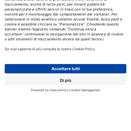
assegnando responsabilità di creazione dei contenuti ai
rappresentanti, consentendo loro di generare
conoscenza come parte del flusso di lavoro di
risoluzione dei problemi, anziché come un processo
separato
Investire nella fornitura proattiva di soluzioni self
service utilizzando i dati relativi all’account del cliente,
alle interazioni e all’utilizzo del prodotto per prevedere
le esigenze dei clienti
Semplificare il percorso di risoluzione sul proprio
sito web con un unico concierge digitale come un
chatbot GenAI
, posizionato come il punto di ingresso
più prominente nel percorso del cliente
Valutare e migliorare continuamente le prestazioni
dei contenuti di auto-assistenza, ad esempio
consentendo sia ai clienti, sia ai rappresentanti di
segnalare contenuti inefficaci e stabilendo processi