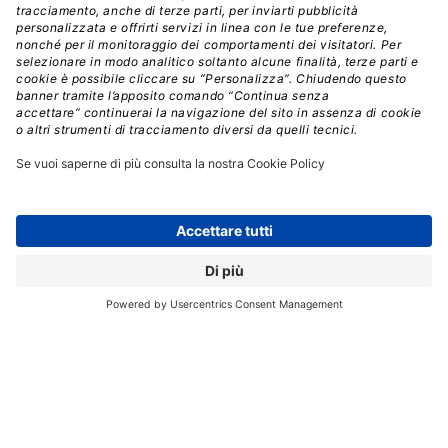
già incontrato o prevede di incontrare entro due anni
limiti di capacità nelle reti. Il traffico è cresciuto del 34%
nell’ultimo anno e dovrebbe aumentare del 96% nei
prossimi 12 mesi.
La piattaforma Cisco Cloud Control
Il cuore degli annunci è
Cisco Cloud Control
,
presentato da
Luca De Fazio, Account Executive
Enterprise Networking di Cisco Italia
, come una
piattaforma più che un prodotto, pensata per rendere
operative le promesse dell’AI agentica in ambienti
enterprise reali. “
Le agentic operation sono
un’ambizione che il mercato ha: ridefinire il modello
operativo trovando modalità in cui gli operatori umani
possano lavorare con agenti AI, delegando loro le
attività a basso valore aggiunto e concentrandosi sulla