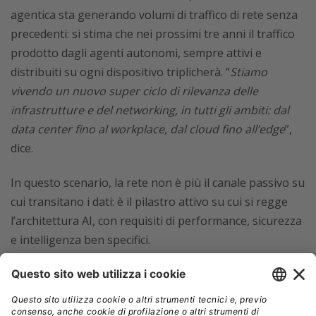
agentica sta generando volumi di traffico di rete senza
precedenti: si stima che nei prossimi tre anni il traffico
prodotto dagli agenti autonomi, sempre attivi e
distribuiti su ogni dispositivo triplicherà. “
Stiamo
vivendo un nuovo super ciclo di rilevanza delle
infrastrutture e del networking, in tutti gli ambiti: dal
data center fino al workplace, dal cloud fino all’edge
”,
dice.
In questo scenario, la rete non è più il canale passivo su
cui transitano i dati: è il pilastro attivo su cui si regge
l’architettura AI, con requisiti di performance, sicurezza
e intelligenza ben specifici.
A supporto di questa lettura, Cisco e la società di ricerca
Foundry hanno pubblicato uno studio condotto su oltre
3.400 responsabili IT in 15 paesi: il 73% delle aziende ha