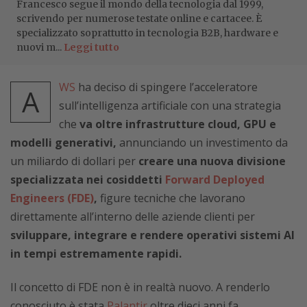
Francesco segue il mondo della tecnologia dal 1999,
scrivendo per numerose testate online e cartacee. È
specializzato soprattutto in tecnologia B2B, hardware e
nuovi m...
Leggi tutto
WS
ha deciso di spingere l’acceleratore
A
sull’intelligenza artificiale con una strategia
che
va oltre infrastrutture cloud, GPU e
modelli generativi,
annunciando un investimento da
un miliardo di dollari per
creare una nuova divisione
specializzata nei cosiddetti
Forward Deployed
Engineers (FDE)
,
figure tecniche che lavorano
direttamente all’interno delle aziende clienti per
sviluppare, integrare e rendere operativi sistemi AI
in tempi estremamente rapidi.
Il concetto di FDE non è in realtà nuovo. A renderlo
conosciuto è stata
Palantir
oltre dieci anni fa,