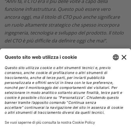
“Anni fa, il CTO era il più delle volte a capo della
funzione infrastruttura. Questo può essere vero
ancora oggi, ma il titolo di CTO può anche significare
un ruolo altamente strategico che spesso incorpora
ingegneria, tecnologia e sviluppo del prodotto. Il titolo
del CTO è più difficile da definire oggi che mai”.
Descrizione del lavoro di CTO
I CTO controllano l’efficacia delle risorse tecnologiche
all’interno di un’organizzazione,
compreso tutto, dai
sistemi telefonici alle piattaforme software
aziendali.
“I loro compiti includono la comunicazione
con altri dirigenti, l’esecuzione di ricerche su nuove
tecnologie che potrebbero migliorare la loro attività e il
monitoraggio dell’uso e dell’implementazione di
tecnologie nuove ed esistenti tra i dipartimenti”
,
secondo la piattaforma di assunzione online Indeed.