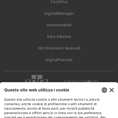
TechPlus
DigitalManager
InnovareWeb
Edra Edizioni
SM Strumenti Musicali
DigitalPartner
CWI è una testata giornalistica di
Edra Edizioni s.r.l.
Direzione, amministrazione, redazione, pubblicità
Viale Enrico Forlanini 21 - 20134 Milano
Tel. +39 02 881841