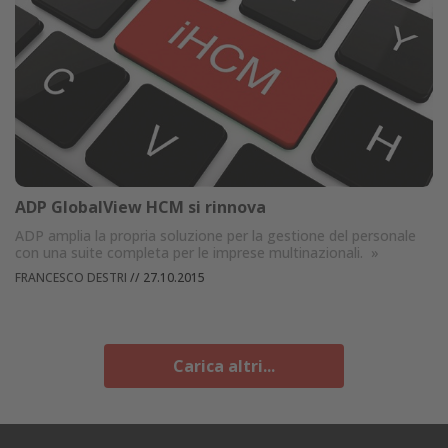
ADP GlobalView HCM si rinnova
ADP amplia la propria soluzione per la gestione del personale
con una suite completa per le imprese multinazionali.
»
FRANCESCO DESTRI
//
27.10.2015
Carica altri...