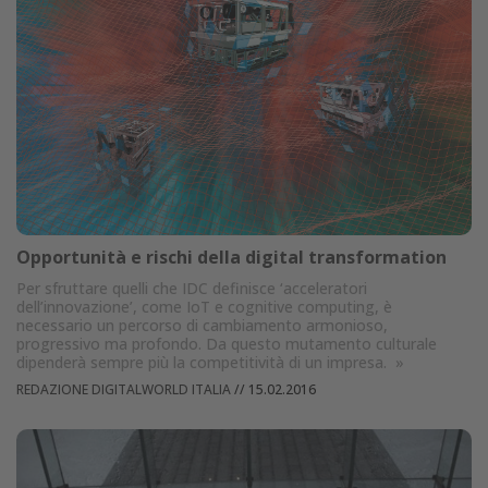
Opportunità e rischi della digital transformation
Per sfruttare quelli che IDC definisce ‘acceleratori
dell’innovazione’, come IoT e cognitive computing, è
necessario un percorso di cambiamento armonioso,
progressivo ma profondo. Da questo mutamento culturale
dipenderà sempre più la competitività di un impresa.
»
REDAZIONE DIGITALWORLD ITALIA
//
15.02.2016