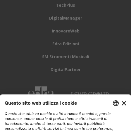
TechPlus
DigitalManager
InnovareWeb
Edra Edizioni
SM Strumenti Musicali
DigitalPartner
CWI è una testata giornalistica di
Edra Edizioni s.r.l.
Direzione, amministrazione, redazione, pubblicità
Viale Enrico Forlanini 21 - 20134 Milano