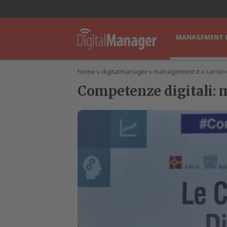
lWorld
Digital Manager
DigitalPartner
CWI Digital Health – Home
MANAGEMENT 
home
»
digitalmanager
»
management it
»
carriere
Competenze digitali: mi