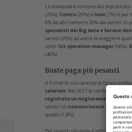
La domanda è concentrata soprattutto
(25%),
Centro
(20%) e
Isole
(7%) e per i
6% da altri settori e 20% dai servizi. In
specialisti dei Big data e Service 
servizi (20%) ad avere la maggiore quota d
sono l’
Ict operation manager
(56%),
D
(45%).
Buste paga più pesanti
A fronte di una carenza di figure profes
salariale
. Nel 2017 le retribuzioni It so
registrato un miglioramento del 4,3%
servizi Ict c
rescono invece anche le re
quadri (1,8%).
Per quanto riguarda il settore pubblico s