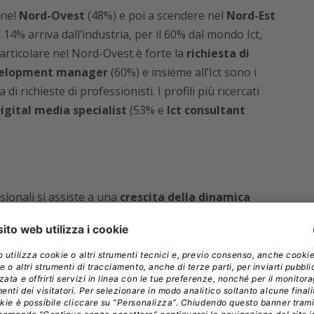
 nel
Nord-Ovest
(48%) e poi a scendere nel
Nord-Est
l 14% arriva dall’industria, per il 60% dal mondo Ict,
 particolare nel Nord-Ovest è forte la
richiesta di
development manager
(60%) e insieme all’Ict sono i
i richieste di professionisti. I profili più ricercati
igital media specialist
(53% e
Ict consultant
sionali si assiste a una
crescita della dinamica
no risultate in crescita con i
quadri che hanno
 e i dirigenti del 6%
. Nelle aziende di consulenza e
tribuzioni di impiegati (+2,5%)
, dirigenti (1,9%) e
i segnala l’avvio di nuove iniziative per identificare