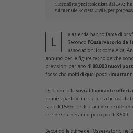
Giornalista professionista dal 1992, ha
sul mensile Società Civile, per poi pass
e azienda hanno fame di profil
L
Secondo l’
Osservatorio dell
associazioni Ict come Aica, An
annunci per le figure tecnologiche sono 
previsioni parlano di
88.000 nuovi post
fosse che molti di quei posti
rimarrann
Di fronte alla
sovrabbondante offerta 
primi si parla di un surplus che oscilla 
sarà del 58% con le aziende che offrono f
che ne sforneranno poco più di 8.500.
Secondo le stime dell’Osservatorio nel 20