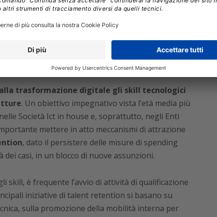
cazione da proporre agli Enti, la definizione di
ne figure già esistenti – ad esempio Demand
nager – che dispongano di competenze verticali, di
ttività di implementazione tecnologica oltre alla
izzati su specifici processi e servizi.
lla trasformazione digitale gli skill tecnologici
utture
. Un obiettivo impegnativo vista l’età media più
elle Società Ict in house e, soprattutto, negli Enti
 importante mettere in atto meccanismi di attrazione
ention
, dato il persistere delle misure di spending
tà dei casi, in un blocco di nuove assunzioni.
kill, è frequente l’avvio di attività di qualificazione
cipali iniziative di talent retention si basano su
tecnica, sulla promozione della mobilità interna per