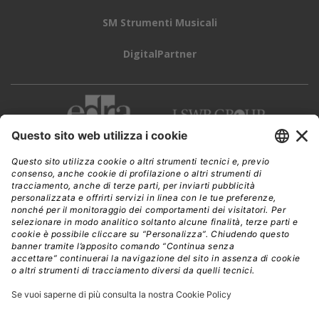
SM Strumenti Musicali
DigitalPartner
CWI è una testata giornalistica di
Edra Edizioni s.r.l.
Direzione, amministrazione, redazione, pubblicità
Viale Enrico Forlanini 21 - 20134 Milano
Tel. +39 02 881841
C.F./P IVA 13002100157
www.edraedizioni.it
|
Privacy
Follow Us