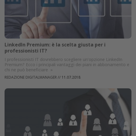
LinkedIn Premium: è la scelta giusta per i
professionisti IT?
I professionisti IT dovrebbero scegliere un’opzione LinkedIn
Premium? Ecco i principali vantaggi dei piani in abbonamento e
chi ne può beneficiare
»
REDAZIONE DIGITALMANAGER
//
11.07.2018