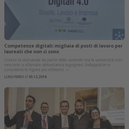
Competenze digitali: migliaia di posti di lavoro per
laureati che non ci sono
Cresce la domanda da parte delle aziende ma le università non
riescono a sfornare abbastanza ingegneri. Sviluppatori e
consulenti le figure più richieste
»
LUIGI FERRO
//
05.12.2018