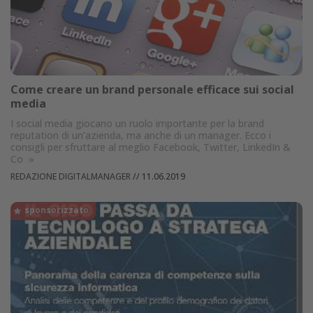
Come creare un brand personale efficace sui social
media
I social media giocano un ruolo importante per la brand
reputation di un’azienda, ma anche di un manager. Ecco i
consigli per sfruttare al meglio Facebook, Twitter, LinkedIn &
Co
»
REDAZIONE DIGITALMANAGER
//
11.06.2019