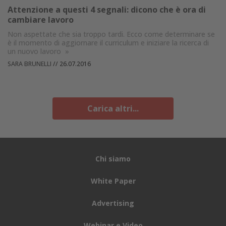
Attenzione a questi 4 segnali: dicono che è ora di
cambiare lavoro
Non aspettate che sia troppo tardi. Ecco come determinare se
è il momento di aggiornare il curriculum e iniziare la ricerca di
un nuovo lavoro
»
SARA BRUNELLI
//
26.07.2016
Carica altri...
Chi siamo
White Paper
Advertising
Webinar e Video