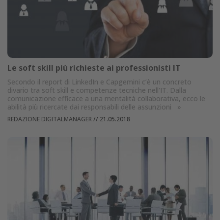
Le soft skill più richieste ai professionisti IT
Secondo il report di LinkedIn e Capgemini c’è un concreto
divario tra soft skill e competenze tecniche nell'IT. Dalla
comunicazione efficace a una mentalità collaborativa, ecco le
abilità più ricercate dai responsabili delle assunzioni
»
REDAZIONE DIGITALMANAGER
//
21.05.2018