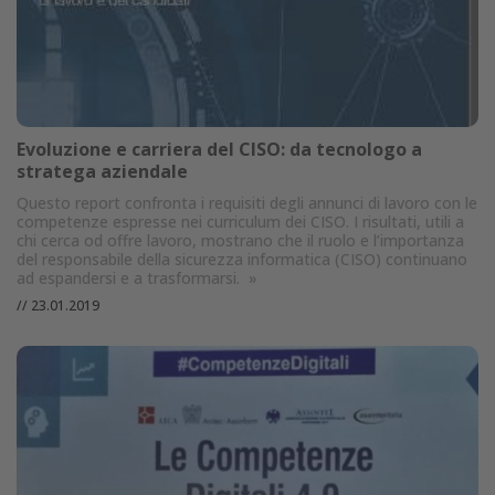
Evoluzione e carriera del CISO: da tecnologo a
stratega aziendale
Questo report confronta i requisiti degli annunci di lavoro con le
competenze espresse nei curriculum dei CISO. I risultati, utili a
chi cerca od offre lavoro, mostrano che il ruolo e l’importanza
del responsabile della sicurezza informatica (CISO) continuano
ad espandersi e a trasformarsi.
»
//
23.01.2019