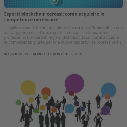
Esperti blockchain cercasi: come acquisire le
competenze necessarie
L’applicazione di tecnologie blockchain si sta diffondendo in una
vasta gamma di settori, ma c'è carenza di sviluppatori o
professionisti esperti in registri distribuiti. Ecco come acquisire
le competenze giuste per una nuova opportunità professionale
»
REDAZIONE DIGITALWORLD ITALIA
//
05.03.2018