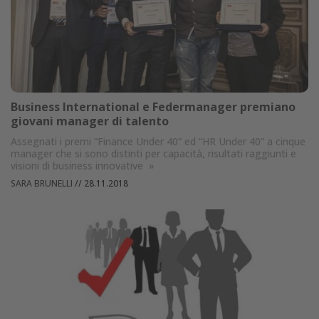
Business International e Federmanager premiano
giovani manager di talento
Assegnati i premi “Finance Under 40” ed “HR Under 40” a cinque
manager che si sono distinti per capacità, risultati raggiunti e
visioni di business innovative
»
SARA BRUNELLI
//
28.11.2018