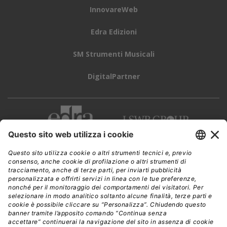
InnovareWeb
Edra Edizioni
SM Strumenti Musicali
DigitalPartner
CWI è una testata giornalistica di
Edra Edizioni s.r.l.
Direzione, amministrazione, redazione, pubblicità
Viale Enrico Forlanini 21 - 20134 Milano
Tel. +39 02 881841
C.F./P IVA 13002100157
www.edraedizioni.it
|
Privacy