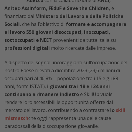
Adecco
con la collaborazione di
ANCI,
Anitec-Assinform,
FEduF e Save the Children,
e
finanziato dal
Ministero del Lavoro e delle Politiche
Sociali
, che ha l’obiettivo di
formare e accompagnare
al lavoro 550 giovani disoccupati, inoccupati,
sottoccupati e NEET
provenienti da tutta Italia su
professioni digitali
molto ricercate dalle imprese.
A dispetto dei segnali incoraggianti sull’occupazione del
nostro Paese rilevati a dicembre 2023 (23,6 milioni di
occupati pari al 46,8% – popolazione tra i 15 e gli 89
anni, fonte ISTAT),
i giovani tra i 18 e i 34 anni
continuano a rimanere indietro
e SkillUp vuole
rendere loro accessibili le opportunità offerte dal
mercato del lavoro, contribuendo a contrastare
lo
skill
mismatch
che oggi rappresenta una delle cause
paradossali della disoccupazione giovanile.