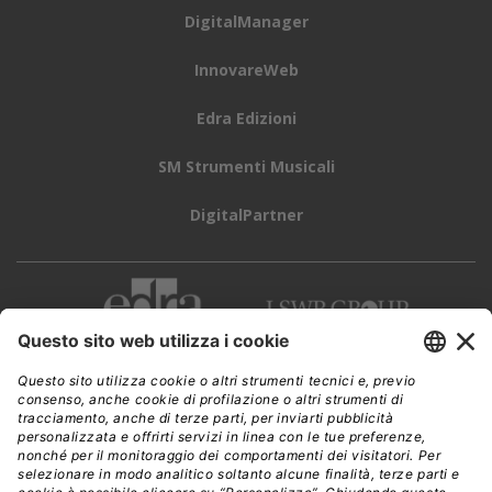
DigitalManager
InnovareWeb
Edra Edizioni
SM Strumenti Musicali
DigitalPartner
CWI è una testata giornalistica di
Edra Edizioni s.r.l.
Direzione, amministrazione, redazione, pubblicità
Viale Enrico Forlanini 21 - 20134 Milano
Tel. +39 02 881841
C.F./P IVA 13002100157