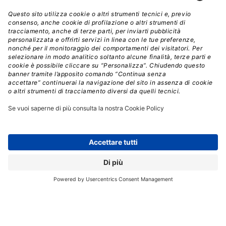
Fonte: Kyndryl 2024 IT Readiness Report
La seconda conclusione del report è appunto il
“tech
readiness paradox
” citato all’inizio: il 90% dei leader