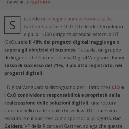
nuovi m...
Leggi tutto
econdo
un’indagine annuale condotta da
S
Gartner
su oltre 3.100 CIO e leader tecnologici
e più di 1.100 dirigenti aziendali esterni all’IT
(CxO),
solo il 48% dei progetti digitali raggiunge o
supera gli obiettivi di business.
Tuttavia, un gruppo
di dirigenti, che Gartner chiama Digital Vanguard,
ha un
tasso di successo del 71%, il più alto registrato, nei
progetti digitali.
I Digital Vanguard si distinguono per il fatto che
i
CIO
e
i CxO condividono responsabilità e proprietà nella
realizzazione delle soluzioni digitali,
una rottura
con il modello tradizionale che vedeva l’IT come mero
esecutore e il business come sponsor di progetto.
Raf
Gelders
, VP della Ricerca di Gartner, spiega che questa