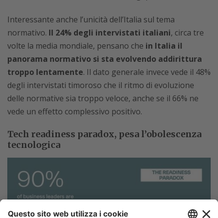
Interessante anche l’unicità dell’Italia sul tema
normativo.
Il 24% degli intervistati italiani
, circa tre
volte la media mondiale, pensano che
in Italia il
panorama normativo si sta evolvendo addirittura
troppo lentamente
. Il dato generale invece vede il 48%
degli intervistati timoroso che il ritmo di evoluzione
delle normative sia troppo veloce, anche se il 66% ne
vede un effetto complessivo positivo.
Tech readiness paradox, pesa l’obolescenza
tecnologica