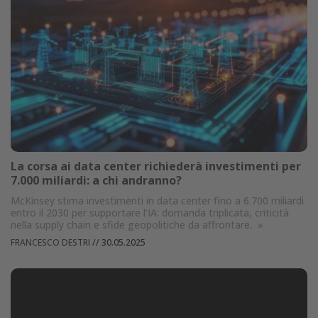
La corsa ai data center richiederà investimenti per
7.000 miliardi: a chi andranno?
McKinsey stima investimenti in data center fino a 6.700 miliardi
entro il 2030 per supportare l’IA: domanda triplicata, criticità
nella supply chain e sfide geopolitiche da affrontare.
»
FRANCESCO DESTRI
//
30.05.2025