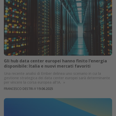
Gli hub data center europei hanno finito l’energia
disponibile: Italia e nuovi mercati favoriti
Una recente analisi di Ember delinea uno scenario in cui la
gestione strategica dei data center europei sarà determinante
per vincere la corsa europea all’IA.
»
FRANCESCO DESTRI
//
19.06.2025