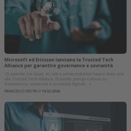
Microsoft ed Ericsson lanciano la Trusted Tech
Alliance per garantire governance e sovranità
15 aziende tra cloud, AI, reti e semiconduttori hanno dato vita
alla Trusted Tech Alliance, fissando principi comuni su
trasparenza, sicurezza e sovranità digitale.
»
FRANCESCO DESTRI
//
16.02.2026