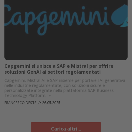
Capgemini si unisce a SAP e Mistral per offrire
soluzioni GenAI ai settori regolamentati
Capgemini, Mistral AI e SAP insieme per portare l’AI generativa
nelle industrie regolamentate, con soluzioni sicure e
personalizzate integrate nella piattaforma SAP Business
Technology Platform.
»
FRANCESCO DESTRI
//
26.05.2025
Carica altri...