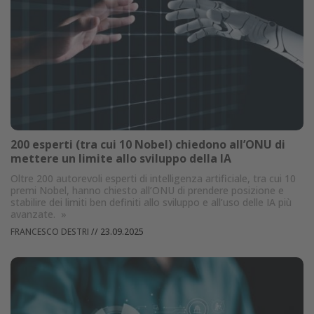
200 esperti (tra cui 10 Nobel) chiedono all’ONU di
mettere un limite allo sviluppo della IA
Oltre 200 autorevoli esperti di intelligenza artificiale, tra cui 10
premi Nobel, hanno chiesto all’ONU di prendere posizione e
stabilire dei limiti ben definiti allo sviluppo e all’uso delle IA più
avanzate.
»
FRANCESCO DESTRI
//
23.09.2025