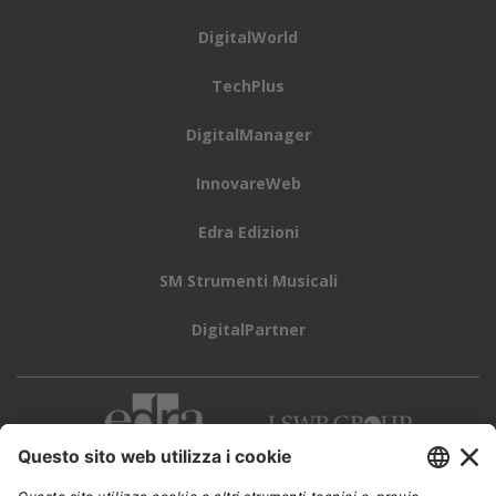
DigitalWorld
TechPlus
DigitalManager
InnovareWeb
Edra Edizioni
SM Strumenti Musicali
DigitalPartner