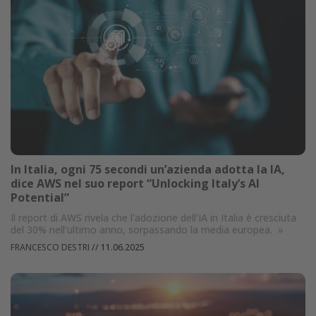
In Italia, ogni 75 secondi un’azienda adotta la IA,
dice AWS nel suo report “Unlocking Italy’s AI
Potential”
Il report di AWS rivela che l'adozione dell'IA in Italia è cresciuta
del 30% nell'ultimo anno, sorpassando la media europea.
»
FRANCESCO DESTRI
//
11.06.2025