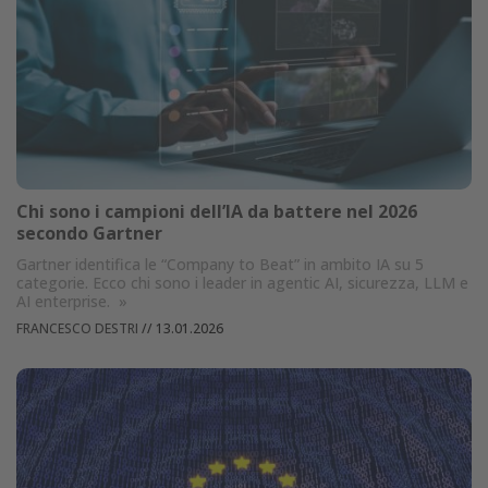
Chi sono i campioni dell’IA da battere nel 2026
secondo Gartner
Gartner identifica le “Company to Beat” in ambito IA su 5
categorie. Ecco chi sono i leader in agentic AI, sicurezza, LLM e
AI enterprise.
»
FRANCESCO DESTRI
//
13.01.2026