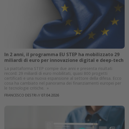
In 2 anni, il programma EU STEP ha mobilizzato 29
miliardi di euro per innovazione digital e deep-tech
La piattaforma STEP compie due anni e presenta risultati
record: 29 miliardi di euro mobilitati, quasi 800 progetti
certificati e una nuova espansione al settore della difesa. Ecco
cosa ha cambiato nel panorama dei finanziamenti europei per
le tecnologie critiche.
»
FRANCESCO DESTRI
//
07.04.2026