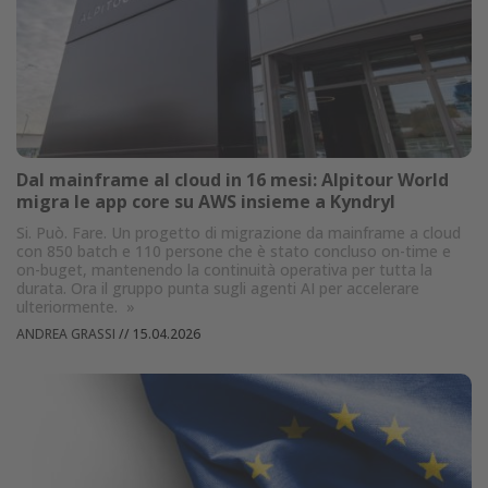
Dal mainframe al cloud in 16 mesi: Alpitour World
migra le app core su AWS insieme a Kyndryl
Si. Può. Fare. Un progetto di migrazione da mainframe a cloud
con 850 batch e 110 persone che è stato concluso on-time e
on-buget, mantenendo la continuità operativa per tutta la
durata. Ora il gruppo punta sugli agenti AI per accelerare
ulteriormente.
»
ANDREA GRASSI
//
15.04.2026