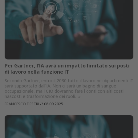
Per Gartner, l’IA avrà un impatto limitato sui posti
di lavoro nella funzione IT
Secondo Gartner, entro il 2030 tutto il lavoro nei dipartimenti IT
sarà supportato dall’IA. Non ci sarà un bagno di sangue
occupazionale, ma i CIO dovranno fare i conti con alti costi
nascosti e trasformazione dei ruoli.
»
FRANCESCO DESTRI
//
08.09.2025