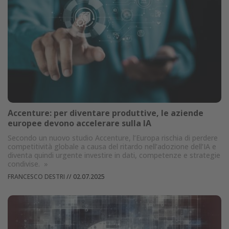
Accenture: per diventare produttive, le aziende
europee devono accelerare sulla IA
Secondo un nuovo studio Accenture, l’Europa rischia di perdere
competitività globale a causa del ritardo nell’adozione dell’IA e
diventa quindi urgente investire in dati, competenze e strategie
condivise.
»
FRANCESCO DESTRI
//
02.07.2025