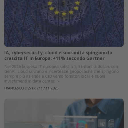
IA, cybersecurity, cloud e sovranità spingono la
crescita IT in Europa: +11% secondo Gartner
Nel 2026 la spesa IT europea salirà a 1,4 trilioni di dollari, con
GenAI, cloud sovrano e incertezze geopolitiche che spingono
sempre più aziende e CIO verso fornitori locali e nuovi
investimenti in data center.
»
FRANCESCO DESTRI
//
17.11.2025