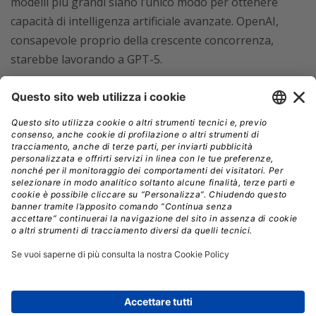
modelli più grandi siano l’unico modo per ottenere
capacità di intelligenza artificiale avanzate. OpenAI,
consapevole proprio della crescente concorrenza,
starebbe lavorando a GPT-5.
Intervistato da Bloomberg
,
Andrew Ng
, co-fondatore
di Coursera e Google Brain, riconosce la crescente
concorrenza, ma afferma che
GPT-4 di rimane al
momento il modello migliore, anche se i
concorrenti hanno la possibilità di recuperare.
Ng, che è anche CEO di Landing AI e professore a
Stanford, ha dedicato gran parte del suo tempo negli
ultimi anni a
informare il pubblico sull’intelligenza
artificiale e a contrastare il pessimismo sull’IA
intesa come futura “arma di distruzione di massa”;
a tal proposito, Ng ritiene che la paura scatenata nei