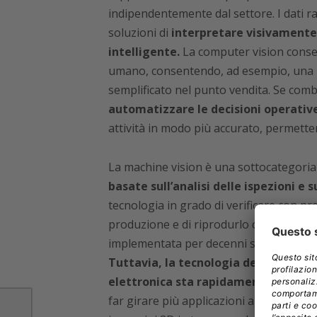
indipendentemente dal settore. I dati ra
soluzioni di
interpretare visivamente
intelligente.
La computer vision consen
umano, consentendo, ad esempio, una mig
semplificato nel punto vendita. Se combi
automatizzare le decisioni operativ
attività in modo più accurato, permetten
La machine vision è una sottocategoria
basate sull’analisi delle ispezioni e
tecnologia in grado di verificare con pre
produzione e di riprodurlo con un alto li
implementata per decenni sulle linee di
Tuttavia, la tecnologia dei sensori e 
elettronica sta rapidamente diventa
far girare più applicazioni aggiungendo