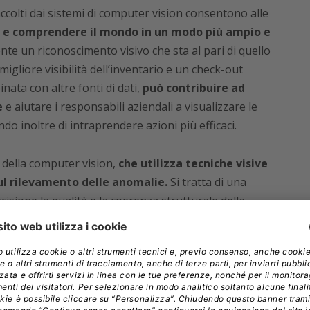
ccolti dai sistemi di computer vision consentono alle
 e comprendere il mondo in un modo più ampio e
te un riconoscimento visivo che sta al pari di quello
liore visibilità dell’inventario e un check-out
nata con altre fonti di dati,
può contribuire ad
e
e aiutare i responsabili aziendali a visualizzare le
do inoltre di intraprendere azioni più efficaci.
 della computer vision,
che utilizza tecniche visive
 sul rilevamento delle anomalie.
Si tratta di una
cisione la qualità e la coerenza strutturale della
vello di ripetibilità. La machine vision è stata
 produzione per l’ispezione di parti e assemblaggi.
di calcolo utilizzata nell’elaborazione
ndo più efficiente ed economica.
Ciò consente di
 funzionalità avanzate come l’elaborazione di