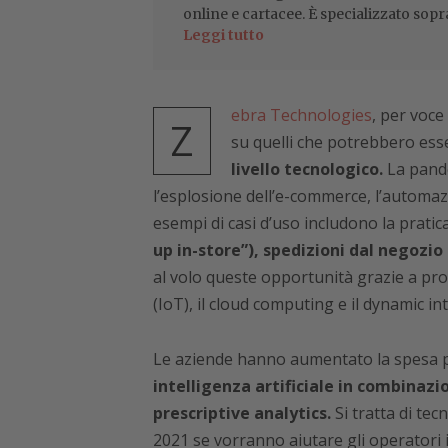
online e cartacee. È specializzato sopr
Leggi tutto
ebra Technologies
, per voc
Z
su quelli che potrebbero es
livello tecnologico.
La pande
l’esplosione dell’e-commerce, l’automazi
esempi di casi d’uso includono la pratic
up in-store”), spedizioni dal negozio
al volo queste opportunità grazie a prog
(IoT), il cloud computing e il dynamic in
Le aziende hanno aumentato la spesa pe
intelligenza artificiale in combinazi
prescriptive analytics.
Si tratta di tec
2021 se vorranno aiutare gli operatori 