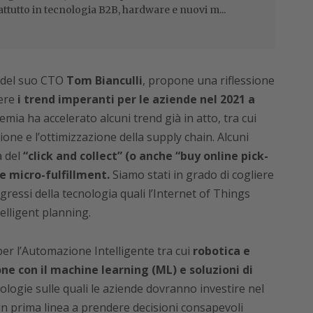
attutto in tecnologia B2B, hardware e nuovi m...
e del suo CTO
Tom Bianculli
, propone una riflessione
sere
i trend imperanti per le aziende nel 2021 a
mia ha accelerato alcuni trend già in atto, tra cui
one e l’ottimizzazione della supply chain. Alcuni
a del
“click and collect” (o anche “buy online pick-
 e micro-fulfillment.
Siamo stati in grado di cogliere
ressi della tecnologia quali l’Internet of Things
telligent planning.
r l’Automazione Intelligente tra cui
robotica e
one con il machine learning (ML) e soluzioni di
nologie sulle quali le aziende dovranno investire nel
in prima linea a prendere decisioni consapevoli