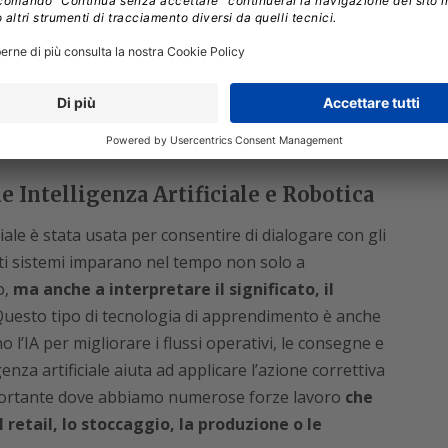
ioni di controllo più complesse.
ine vision continueranno a contribuire a una
la capacità di acquisire, elaborare, interpretare e
isolvere problemi urgenti che altrimenti
 molto maggiore.
 Intelligenza Artificiale e Robotica
iale è stata usata per consentire di dialogare con gli
esti sistemi imparano nel tempo non solo a
o,
ma anche a interpretare il significato, il
uesto tipo di tecnologia di apprendimento è anche
o l’IA per migliorare i flussi operativi, le consegne e
igenza artificiale aiuta ad applicare l’azione correttiva
importante dove abbiamo numerose forze lavoro
che
retail, lo stoccaggio, la produzione o le