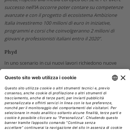
successo nell’IA occorre poter contare su competenze
avanzate e con il progetto di ecosistema Ambizione
Italia investiremo 100 milioni di euro in iniziative,
programmi e corsi che coinvolgeranno 2 milioni di
giovani e professionisti italiani entro il 2020”.
Phyd
In uno scenario in cui nuovi lavori richiedono nuove
abilità, i lavoratori italiani devono diventare
responsabili dei propri percorsi formativi
per colmare
il grande divario tra competenze richieste e
disponibili
, con l’obiettivo di valorizzare
le hard ed
anche le soft skill
. In base alla nuova ricerca di The
Adecco Group
Conoscenze, abilità e attitudini: una
lettura dei desiderata d’impresa
, condotta in
collaborazione con JobPricing e l’Università degli Studi