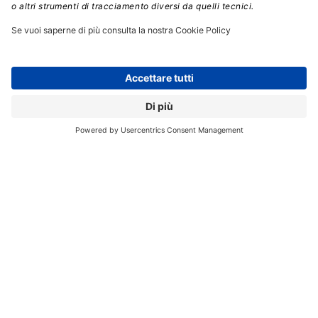
di Milano-Bicocca,
sono proprio le soft skill a
determinare sempre più l’occupabilità futura.
Per
molte categorie di lavoratori inoltre, le soft skill
potranno anche avere un impatto positivo sulle
retribuzioni, determinando un incremento fino al 42%
in più sullo stipendio.