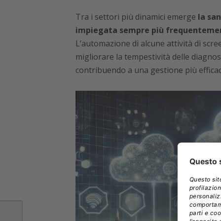
Tra i settori più dinamici emerge
la san
impiegata sempre più frequentemente
L’automazione di alcune attività di scre
migliorare la tempestività delle diagnosi
contribuendo a una gestione più efficace