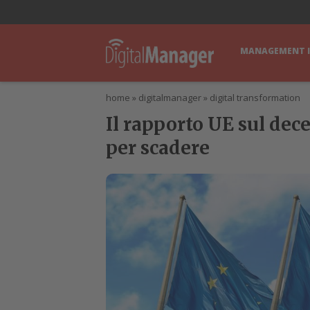
lWorld
Digital Manager
DigitalPartner
CWI Digital Health – Home
MANAGEMENT 
home
»
digitalmanager
»
digital transformation
Il rapporto UE sul dec
per scadere