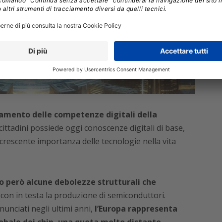
amento delle competenze digitali della
 cittadini possiede oggi conoscenze digitali di base,
rescente importanza delle tecnologie nella vita
o però alcune debolezze strutturali che
,
con in testa la produzione di semiconduttori.
nciati negli ultimi anni,
l’Europa rappresenta
obale dei chip, una quota molto distante