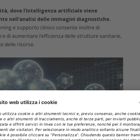
ità, dove l’intelligenza artificiale viene
 nell’analisi delle immagini diagnostiche.
ening e supporto clinico consente inoltre di
 e di aumentare l’efficienza delle strutture sanitarie,
 delle risorse.