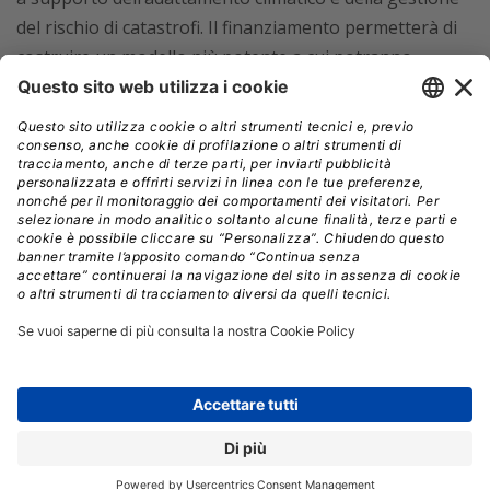
del rischio di catastrofi. Il finanziamento permetterà di
costruire un modello più potente a cui potranno
accedere più ricercatori
Aumentare la resilienza informatica.
Soluzioni di
sicurezza informatica come la EU Cybersecurity Reserve
miglioreranno la resilienza e la sicurezza delle
infrastrutture critiche, tra cui ospedali e cavi
sottomarini
Sviluppare la capacità degli istituti di istruzione
e formazione dell’UE in materia di competenze
digitali,
in modo che possano coltivare e attrarre
talenti e aumentare le competenze avanzate della forza
lavoro europea
Facilitare la nuova architettura del portafoglio
di identità digitale dell’UE
e l’infrastruttura fiduciaria
europea, nonché promuoverne l’adozione negli Stati