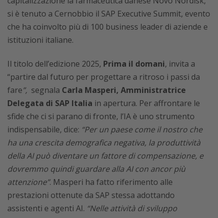
capitalizzazione la farmaceutica danese Novo Nordisk,
si è tenuto a Cernobbio il SAP Executive Summit, evento
che ha coinvolto più di 100 business leader di aziende e
istituzioni italiane.
Il titolo dell’edizione 2025,
Prima il domani
, invita a
“partire dal futuro per progettare a ritroso i passi da
fare
”,
segnala
Carla Masperi, Amministratrice
Delegata di SAP Italia
in apertura. Per affrontare le
sfide che ci si parano di fronte, l’IA è uno strumento
indispensabile, dice:
“Per un paese come il nostro che
ha una crescita demografica negativa, la produttività
della AI può diventare un fattore di compensazione, e
dovremmo quindi guardare alla AI con ancor più
attenzione”
. Masperi ha fatto riferimento alle
prestazioni ottenute da SAP stessa adottando
assistenti e agenti AI.
“Nelle attività di sviluppo