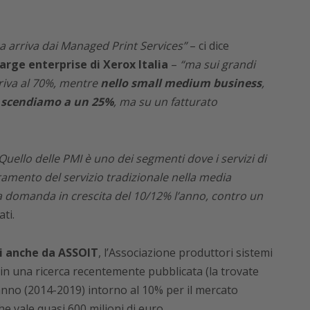
rca arriva dai Managed Print Services”
– ci dice
rge enterprise di Xerox Italia
–
“ma sui grandi
rriva al 70%, mentre
nello small medium business
,
,
scendiamo a un 25%
, ma su un fatturato
Quello delle PMI è uno dei segmenti dove i servizi di
ramento del servizio tradizionale nella media
na domanda in crescita del 10/12% l’anno, contro un
ti.
ti anche da ASSOIT
, l’Associazione produttori sistemi
in una ricerca recentemente pubblicata (la trovate
anno (2014-2019) intorno al 10% per il mercato
he vale quasi 600 milioni di euro.