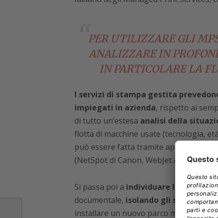
PER UTILIZZARE GLI MP
ANALIZZARE IN PROFOND
IN PARTICOLARE LA F
I servizi di stampa gestita prevedon
impiegati in azienda
, rispetto ai semp
di tutto un’estesa
analisi della situaz
flotta di macchine usate (tecnologia, età
può essere fatta tramite apposite utili
(NetSpot di Canon, WebJet Admin di Hp
Si passa poi a
individuare le effettiv
documentale,
isolando gli sprechi e o
installare un nuovo parco macchine for