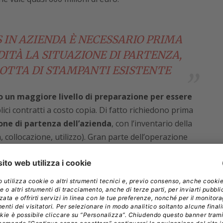
S IN AZIENDA È NECESSARIO PRIMA
ITÀ LA SITUAZIONE DI PARTENZA,
LOTTA DI STAMPANTI ESISTENTE
o un maggiore livello di preparazione per essere
lici contratti a costo copia. Di fatto richiedono prima
ione di partenza dell’azienda
, con l’inventario della
, collocazione, utilizzo). Gran parte dell’operazione
ty che i maggiori produttori possono fornire
, MarkVision Pro di Lexmark, CenterWare di Xerox…).
e esigenze dell’azienda
in termini di gestione
ttimizzando i flussi di lavoro
. Infine, si provvede a
temente ottimizzato per il workflow ritenuto