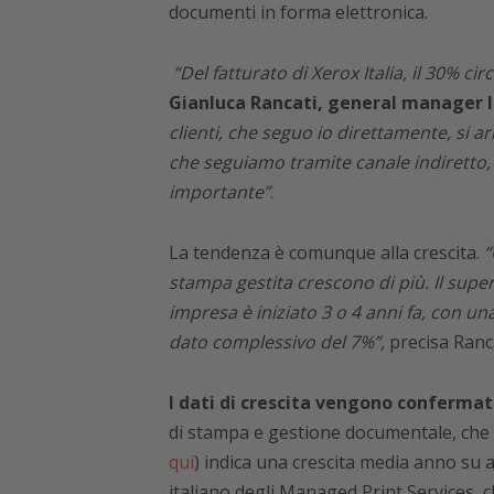
documenti in forma elettronica.
“Del fatturato di Xerox Italia, il 30% ci
Gianluca Rancati, general manager la
clienti, che seguo io direttamente, si a
che seguiamo tramite canale indiretto
importante”
.
La tendenza è comunque alla crescita.
“
stampa gestita crescono di più. Il supe
impresa è iniziato 3 o 4 anni fa, con u
dato complessivo del 7%”,
precisa Ranca
I dati di crescita vengono conferma
di stampa e gestione documentale, che 
qui
) indica una crescita media anno su 
italiano degli Managed Print Services, c