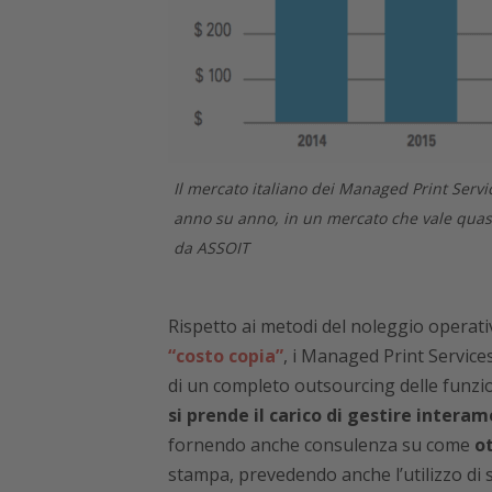
Il mercato italiano dei Managed Print Services, (2014-2018) mostra una crescita media intorno al 10%
anno su anno, in un mercato che vale quasi 
da ASSOIT
Rispetto ai metodi del noleggio operativ
“costo copia”
, i Managed Print Service
di un completo outsourcing delle funzio
si prende il carico di gestire intera
fornendo anche consulenza su come
ot
stampa, prevedendo anche l’utilizzo di s