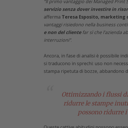
“I
l primo vantaggio dei Managed Print S
servizio senza dover investire in risor
afferma
Teresa Esposito, marketing d
vantaggi risiedono nella business conti
e non del cliente
far sì che l’azienda 
interruzioni”
.
Ancora, in fase di analisi è possibile in
si traducono in sprechi: uso non necess
stampa ripetuta di bozze, abbandono de
Ottimizzando i flussi d
ridurre le stampe inutil
possono ridurre i
Queste cattive abitudini possono essere