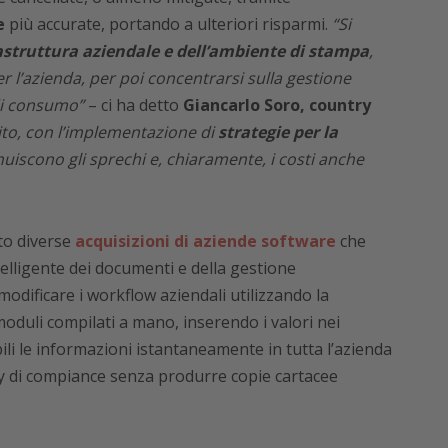
e
più accurate, portando a ulteriori risparmi.
“Si
rastruttura aziendale e dell’ambiente di stampa
,
per l’azienda, per poi concentrarsi sulla gestione
 di consumo”
– ci ha detto
Giancarlo Soro, country
ito, con l’implementazione di
strategie per la
nuiscono gli sprechi e, chiaramente, i costi anche
to diverse
acquisizioni di aziende software
che
elligente dei documenti e della gestione
dificare i workflow aziendali utilizzando la
oduli compilati a mano, inserendo i valori nei
li le informazioni istantaneamente in tutta l’azienda
icy di compiance senza produrre copie cartacee