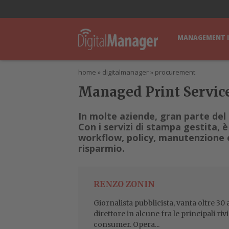
lWorld
Digital Manager
DigitalPartner
CWI Digital Health – Home
MANAGEMENT 
home
»
digitalmanager
»
procurement
Managed Print Servic
In molte aziende, gran parte del
Con i servizi di stampa gestita, è
workflow, policy, manutenzione e
risparmio.
RENZO ZONIN
Giornalista pubblicista, vanta oltre 3
direttore in alcune fra le principali ri
consumer. Opera...