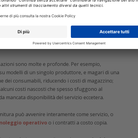
o macchine, il sistema viene monitorato tramite
tite sia
dal reparto IT aziendale
sia, più spesso,
cuperà della manutenzione e rifornimento delle
zzazioni sono molte e profonde. Per esempio,
 su modelli di un singolo produttore, e magari di una
one dei consumabili, riducendo i costi di magazzino;
i alcuni costi nascosti che spesso sfuggono al
da mancata disponibilità del servizio eccetera.
ornitura può avvenire interamente come servizio, o
noleggio operativo
o i contratti a costo copia.