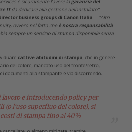
ervices è sicuramente l’avere la
garanzia del
se IT
da dedicare alla gestione dell’installato”
–
irector business groups di Canon Italia
–
“Altri
nuity, ovvero nel fatto che
è nostra responsabilità
abbia sempre un servizio di stampa disponibile senza
dividuare
cattive abitudini di stampa
, che in genere
ario del colore, mancato uso del fronte/retro,
i documenti alla stampante e via discorrendo.
i lavoro e introducendo policy per
i (o l’uso superfluo del colore), si
 costi di stampa fino al 40%
 cancellate, o almeno mitigate, tramite