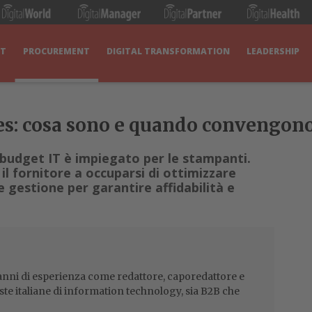
IT
PROCUREMENT
DIGITAL TRANSFORMATION
LEADERSHIP
es: cosa sono e quando convengon
 budget IT è impiegato per le stampanti.
 il fornitore a occuparsi di ottimizzare
 gestione per garantire affidabilità e
0 anni di esperienza come redattore, caporedattore e
viste italiane di information technology, sia B2B che