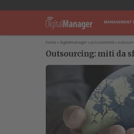
lWorld
Digital Manager
DigitalPartner
CWI Digital Health – Home
MANAGEMENT 
home
»
digitalmanager
»
procurement
»
outsourc
Outsourcing: miti da sf