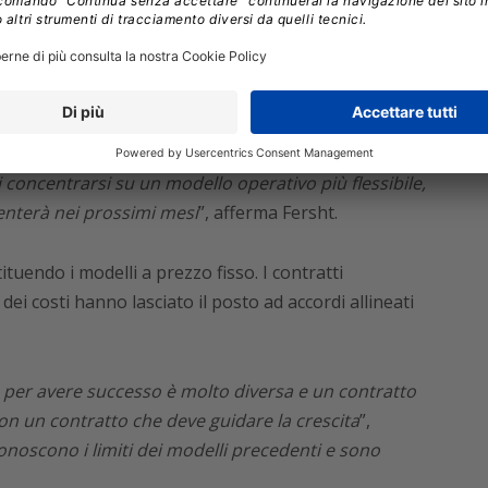
 dominare i vecchi metodi
o pensare di sapere tutto quello che c’è da sapere
esso, ma la realtà è che i fondamenti della creazione
 in modo significativo. “
Stiamo assistendo a una
 concentrarsi su un modello operativo più flessibile,
nterà nei prossimi mesi
”, afferma Fersht.
tuendo i modelli a prezzo fisso. I contratti
 dei costi hanno lasciato il posto ad accordi allineati
per avere successo è molto diversa e un contratto
con un contratto che deve guidare la crescita
”,
iconoscono i limiti dei modelli precedenti e sono