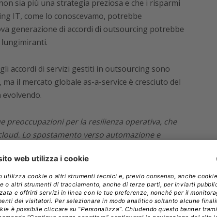
non sia più una strategia preziosa e che i risparmi
rcing IT, come lo conoscevamo, potrebbe
va generazione di accordi di outsourcing potrebbe
 lungimiranti.
 gli accordi di servizi gestiti in outsourcing sono
 ma il mercato globale as-a-service è cresciuto del
a evolvendo.
 preoccupazioni per la resilienza operativa, che
 cloud. Lo spostamento verso automazione e
mento significativo delle soluzioni innovative per
costi
”, afferma
Steve Hall
, presidente per l’area
mation Services Group (ISG)
. “
La pandemia è stata
re dell’outsourcing poiché i fornitori sono passati
a e hanno dimostrato capacità di collaborazione e
o periodo
”.