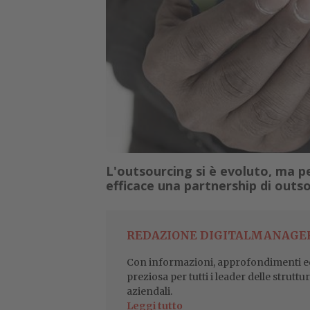
L'outsourcing si è evoluto, ma 
efficace una partnership di outs
REDAZIONE DIGITALMANAGE
Con informazioni, approfondimenti ed
preziosa per tutti i leader delle struttu
aziendali.
Leggi tutto