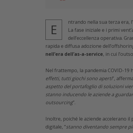
ntrando nella sua terza era, l
E
La fase iniziale e i primi vent
dell’eccellenza operativa. Gra
rapida e diffusa adozione dell’offshorin
nell’era dell’as-a-service
, in cui l’ou
Nel frattempo, la pandemia COVID-19 ha
effetti, tutti giochi sono aperti
”, afferm
aspetto del portafoglio di soluzioni vien
stanno inducendo le aziende a guardare
outsourcing
”.
Inoltre, poiché le aziende accelerano 
digitale, “
stanno diventando sempre più d