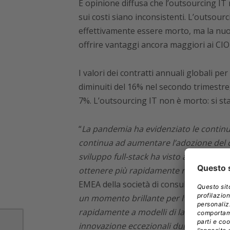
È opinione diffusa che l’outsourcing IT 
sui costi siano inconsistenti. L’outsou
effettivamente essere morto, ma la nuo
offrire vantaggi ancora maggiori ai CIO
I valori dei contratti annuali globali per
diminuiti del 16% nel secondo trimestre,
7%. L’outsourcing IT non è morto: si st
“
La pandemia ha evidenziato le continue
continua ad aumentare l’adozione del
sviluppo full-stack ha visto anche un au
ottenere più rapidamente risparmi sui 
EMEA della società di consulenza
Infor
un momento brillante per l’intero setto
rapidamente a modelli di lavoro da cas
innovazione eccezionali durante quest