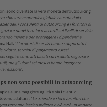
azioni sono diventate la vera moneta dell’outsourcing.
ta chiusura economica globale causata dalla
endali, i consulenti di outsourcing e i fornitori di
oziare nuovi termini o accordi sui livelli di servizio.
orando insieme per proteggere i dipendenti e
rma Hall. “
I fornitori di servizi hanno supportato i
ffe ridotte, termini di pagamento estesi.
erseguire contratti basati sui risultati, negoziare
utili, ma gli ultimi sei mesi ci hanno insegnato
 le relazioni
”.
ps non sono possibili in outsourcing
pida e una maggiore agilità e sia i clienti di
 devono adattarsi. “
Le aziende e i loro fornitori che
a verranno lasciati indietro e ciò avrà un impatto