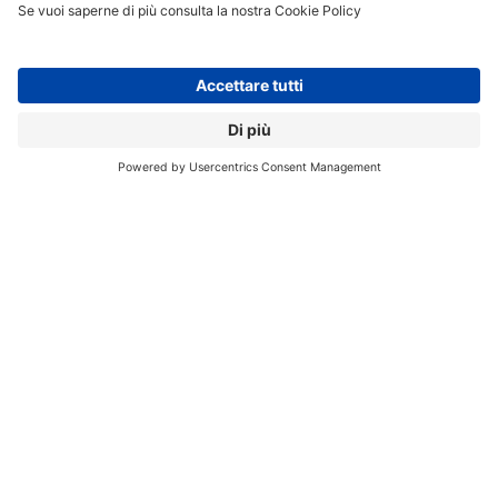
Registrati per ricevere la
newsletter e accedere ai
contenuti insider
Registrati alla nostra Newsletter e potrai
accedere gratuitamente ad articoli, guide
e approfondimenti riservati agli utenti
Premium, scaricare eBook e White Paper
e seguire i Webinar
Nome
*