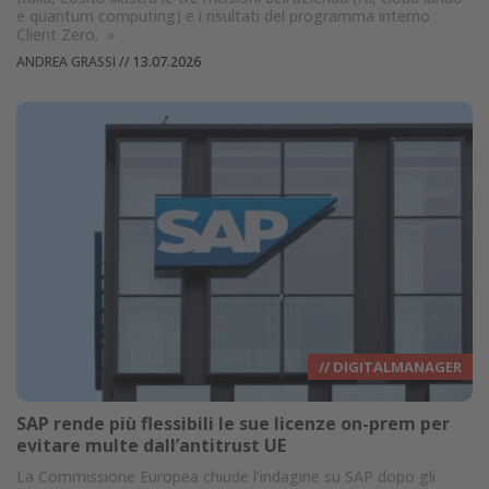
e quantum computing) e i risultati del programma interno
Client Zero.
»
ANDREA GRASSI
//
13.07.2026
// DIGITALMANAGER
SAP rende più flessibili le sue licenze on-prem per
evitare multe dall’antitrust UE
La Commissione Europea chiude l’indagine su SAP dopo gli