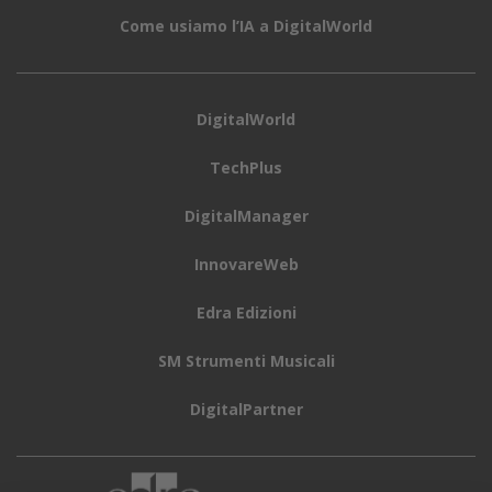
Come usiamo l’IA a DigitalWorld
DigitalWorld
TechPlus
DigitalManager
InnovareWeb
Edra Edizioni
SM Strumenti Musicali
DigitalPartner