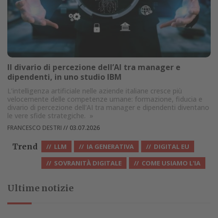
Il divario di percezione dell’AI tra manager e
dipendenti, in uno studio IBM
L’intelligenza artificiale nelle aziende italiane cresce più
velocemente delle competenze umane: formazione, fiducia e
divario di percezione dell'AI tra manager e dipendenti diventano
le vere sfide strategiche.
»
FRANCESCO DESTRI
//
03.07.2026
Trend
LLM
IA GENERATIVA
DIGITAL EU
SOVRANITÀ DIGITALE
COME USIAMO L'IA
Ultime notizie