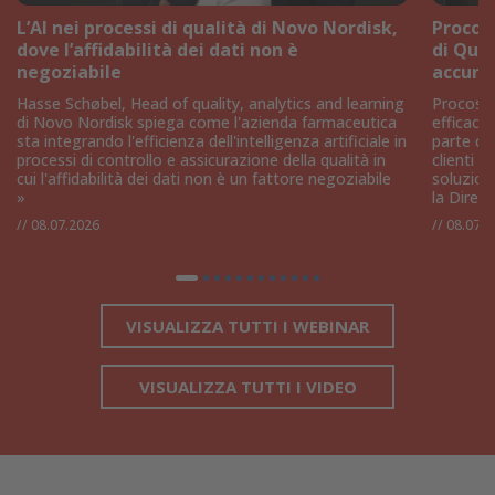
L’AI nei processi di qualità di Novo Nordisk,
Procos 
dove l’affidabilità dei dati non è
di Qua
negoziabile
accura
Hasse Schøbel, Head of quality, analytics and learning
Procos S
di Novo Nordisk spiega come l'azienda farmaceutica
efficaci 
sta integrando l'efficienza dell'intelligenza artificiale in
parte de
processi di controllo e assicurazione della qualità in
clienti p
cui l'affidabilità dei dati non è un fattore negoziabile
soluzion
»
la Dirett
//
08.07.2026
//
08.07.2
VISUALIZZA TUTTI I WEBINAR
VISUALIZZA TUTTI I VIDEO