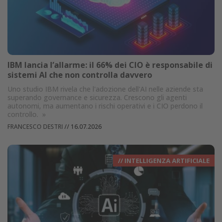
IBM lancia l’allarme: il 66% dei CIO è responsabile di
sistemi AI che non controlla davvero
Uno studio IBM rivela che l'adozione dell'AI nelle aziende sta
superando governance e sicurezza. Crescono gli agenti
autonomi, ma aumentano i rischi operativi e i CIO perdono il
controllo.
»
FRANCESCO DESTRI
//
16.07.2026
// INTELLIGENZA ARTIFICIALE