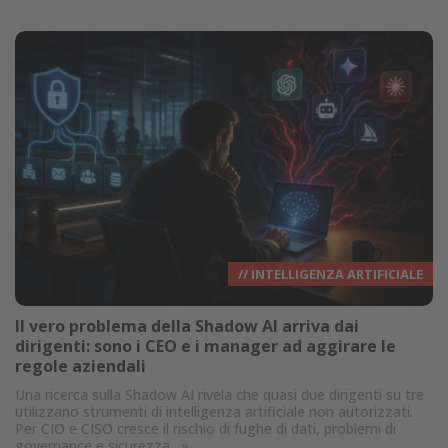
// INTELLIGENZA ARTIFICIALE
Il vero problema della Shadow AI arriva dai
dirigenti: sono i CEO e i manager ad aggirare le
regole aziendali
Una ricerca sulla Shadow AI rivela che quasi due dirigenti su tre
utilizzano strumenti di intelligenza artificiale non autorizzati.
Per CIO e CISO cresce il rischio di fughe di dati, problemi di
governance e sicurezza.
»