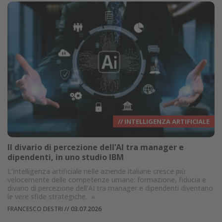
// INTELLIGENZA ARTIFICIALE
Il divario di percezione dell’AI tra manager e
dipendenti, in uno studio IBM
L’intelligenza artificiale nelle aziende italiane cresce più
velocemente delle competenze umane: formazione, fiducia e
divario di percezione dell'AI tra manager e dipendenti diventano
le vere sfide strategiche.
»
FRANCESCO DESTRI
//
03.07.2026