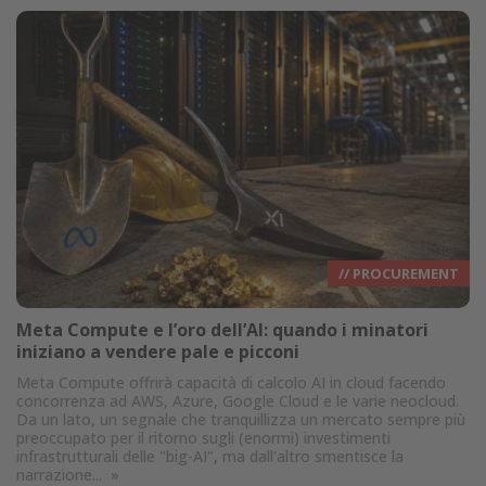
// PROCUREMENT
Meta Compute e l’oro dell’AI: quando i minatori
iniziano a vendere pale e picconi
Meta Compute offrirà capacità di calcolo AI in cloud facendo
concorrenza ad AWS, Azure, Google Cloud e le varie neocloud.
Da un lato, un segnale che tranquillizza un mercato sempre più
preoccupato per il ritorno sugli (enormi) investimenti
infrastrutturali delle "big-AI", ma dall'altro smentisce la
narrazione...
»