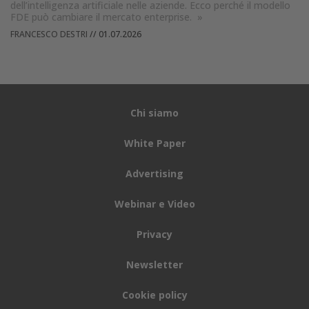
dell’intelligenza artificiale nelle aziende. Ecco perché il modello
FDE può cambiare il mercato enterprise.
»
FRANCESCO DESTRI
//
01.07.2026
Chi siamo
White Paper
Advertising
Webinar e Video
Privacy
Newsletter
Cookie policy