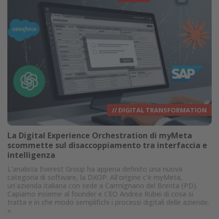
// DIGITAL TRANSFORMATION
La Digital Experience Orchestration di myMeta
scommette sul disaccoppiamento tra interfaccia e
intelligenza
L'analista Everest Group ha appena definito una nuova
categoria di software, la DXOP. All'origine c'è myMeta,
un'azienda italiana con sede a Carmignano del Brenta (PD).
Capiamo insieme al founder e CEO Andrea Rubei di cosa si
tratta e in che modo semplifichi i processi digitali delle aziende.
»