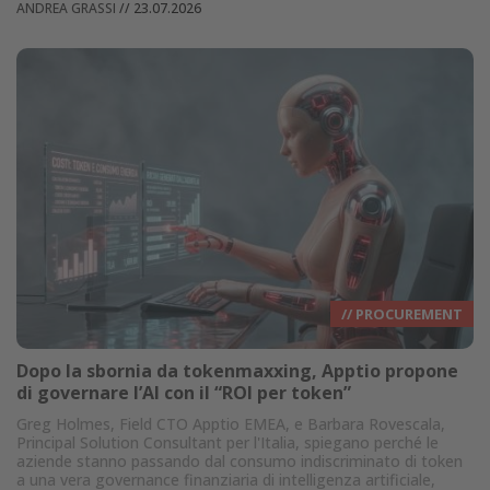
ANDREA GRASSI
//
23.07.2026
// PROCUREMENT
Dopo la sbornia da tokenmaxxing, Apptio propone
di governare l’AI con il “ROI per token”
Greg Holmes, Field CTO Apptio EMEA, e Barbara Rovescala,
Principal Solution Consultant per l'Italia, spiegano perché le
aziende stanno passando dal consumo indiscriminato di token
a una vera governance finanziaria di intelligenza artificiale,