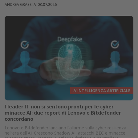
ANDREA GRASSI
//
03.07.2026
// INTELLIGENZA ARTIFICIALE
I leader IT non si sentono pronti per le cyber
minacce AI: due report di Lenovo e Bitdefender
concordano
Lenovo e Bitdefender lanciano l’allarme sulla cyber resilienza
nell’era dell’AI. Crescono Shadow AI, attacchi BEC e minacce