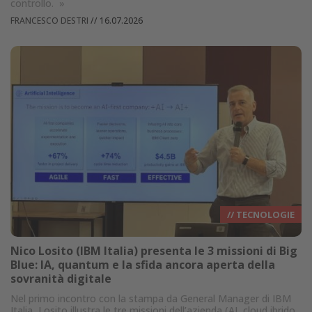
controllo.
»
FRANCESCO DESTRI
//
16.07.2026
// TECNOLOGIE
Nico Losito (IBM Italia) presenta le 3 missioni di Big
Blue: IA, quantum e la sfida ancora aperta della
sovranità digitale
Nel primo incontro con la stampa da General Manager di IBM
Italia, Losito illustra le tre missioni dell’azienda (AI, cloud ibrido